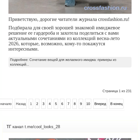
Приветствую, дорогие читатели журнала crossfashion.ru!
Подбирала для своей хорошей знакомой имиджевое
решение ее гардероба и захотела поделиться с вами
актуальными сочетаниями из коллекций весна-лето
2026, которые, возможно, кому-то покажутся
интересными.
Подробнее: Сочетание вещей для желаемого имиджа: примеры из
коллекций...
Страница 1 из 231
 начало
Назад
1
2
3
4
5
6
7
8
9
10
Вперед
В конец
ТГ
канал t.me/cool_looks_28