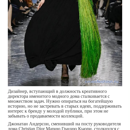
Дизайнер, вступающий в должность креативного
директора именитого модного дома сталкивается с
множеством задач. Нужно опираться на богатейшую
историю, но не застревать в старых идеях, поддерживать
интерес к бренду у молодой публики, при этом не
забывать о продаваемости коллекций.
Джонатан Андерсон, сменивший на посту руководителя
дома Christian Dior Марию Грацию Кьюри, столкнулся с