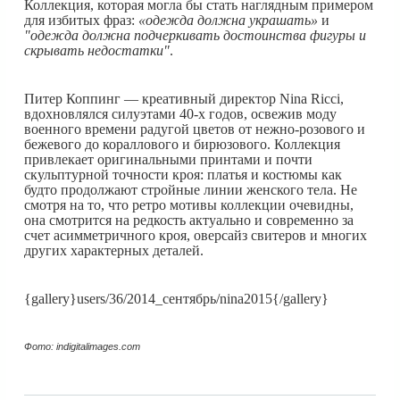
Коллекция, которая могла бы стать наглядным примером
для избитых фраз:
«одежда должна украшать»
и
"одежда должна подчеркивать достоинства фигуры и
скрывать недостатки"
.
Питер Коппинг — креативный директор Nina Ricci,
вдохновлялся силуэтами 40-х годов, освежив моду
военного времени радугой цветов от нежно-розового и
бежевого до кораллового и бирюзового. Коллекция
привлекает оригинальными принтами и почти
скульптурной точности кроя: платья и костюмы как
будто продолжают стройные линии женского тела. Не
смотря на то, что ретро мотивы коллекции очевидны,
она смотрится на редкость актуально и современно за
счет асимметричного кроя, оверсайз свитеров и многих
других характерных деталей.
{gallery}users/36/2014_сентябрь/nina2015{/gallery}
Фото: indigitalimages.com