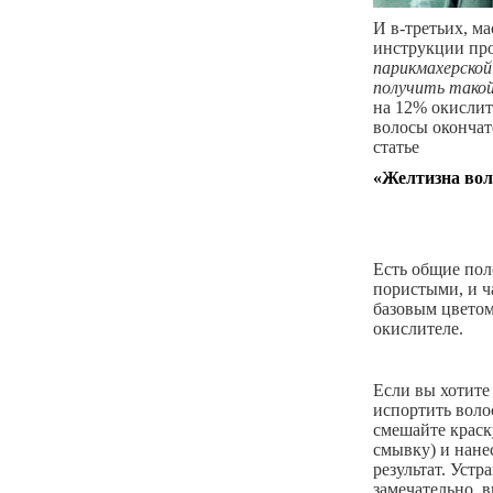
И в-третьих, м
инструкции про
парикмахерской
получить тако
на 12% окислит
волосы окончат
статье
«Желтизна вол
Есть общие пол
пористыми, и ч
базовым цветом
окислителе.
Если вы хотите
испортить воло
смешайте краск
смывку) и нане
результат. Устр
замечательно, 