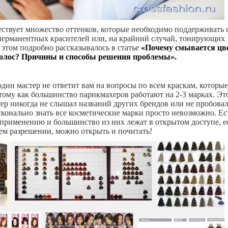
ествует множество оттенков, которые необходимо поддерживать 
ерманентных красителей или, на крайний случай, тонирующих
 этом подробно рассказывалось в статье
«Почему смывается цв
олос? Причины и способы решения проблемы».
один мастер не ответит вам на вопросы по всем краскам, которые
тому как большинство парикмахеров работают на 2-3 марках. Эт
стер никогда не слышал названий других брендов или не пробова
осконально знать все косметические марки просто невозможно. Ес
применению и большинство из них лежат в открытом доступе, е
ем разрешении, можно открыть и почитать!