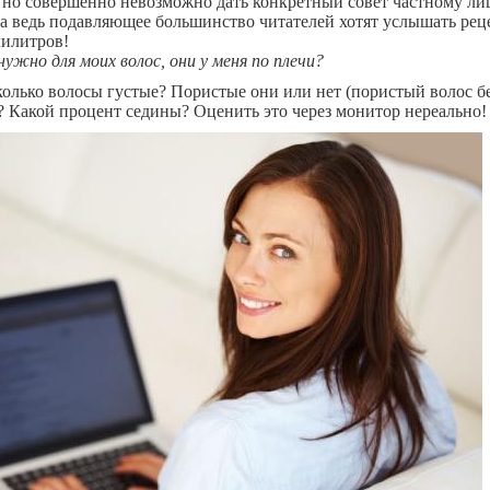
 но совершенно невозможно дать конкретный совет частному лиц
, а ведь подавляющее большинство читателей хотят услышать рец
лилитров!
нужно для моих волос, они у меня по плечи?
колько волосы густые? Пористые они или нет (пористый волос б
? Какой процент седины? Оценить это через монитор нереально!