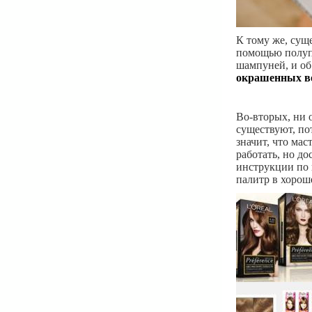
К тому же, сущ
помощью полуп
шампуней, и об
окрашенных в
Во-вторых, ни 
существуют, по
значит, что ма
работать, но д
инструкции по 
палитр в хорош