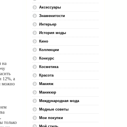
Аксессуары
Знаменитости
Интерьер
История моды
Кино
Коллекции
Конкурс
м на
Косметика
очу
асить
Красота
н 12%, а
сы можно
Макияж
Маникюр
Международная мода
вием
Модные советы
тва
,
Мои покупки
сы только
Мой стиль