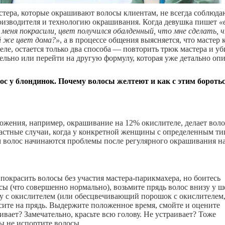
астера, которые окрашивают волосы клиентам, не всегда соблюда
изводителя и технологию окрашивания. Когда девушка пишет
«
 меня покрасили, цвет получился обалденный, что мне сделать,
й же цвет дома?»
, а в процессе общения выясняется, что мастер 
еле, остается только два способа — повторить трюк мастера и уб
ельно или перейти на другую формулу, которая уже детально опи
ос у блондинок. Почему волосы желтеют и как с этим боротьс
ожения, например, окрашивание на 12% окислителе, делает вол
астные случаи, когда у конкретной женщины с определенным ти
 волос начинаются проблемы после регулярного окрашивания н
 покрасить волосы без участия мастера-парикмахера, но боитесь
сы (что совершенно нормально), возьмите прядь волос внизу у ш
у с окислителем (или обесцвечивающий порошок с окислителем
сите на прядь. Выдержите положенное время, смойте и оцените
аивает? Замечательно, красьте всю голову. Не устраивает? Тоже
вы не испортите волосы.