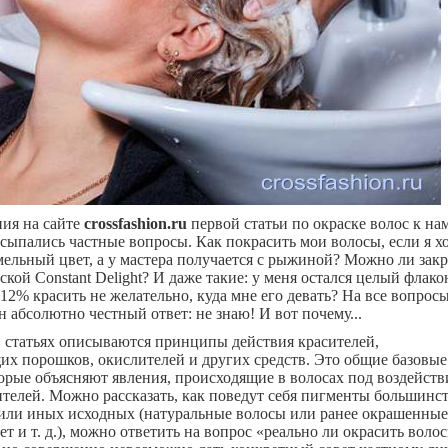
ия на сайте
crossfashion.ru
первой статьи по окраске волос к на
осыпались частные вопросы. Как покрасить мои волосы, если я х
мельный цвет, а у мастера получается с рыжиной? Можно ли закр
кой Constant Delight? И даже такие: у меня остался целый флако
 12% красить не желательно, куда мне его девать? На все вопро
ин абсолютно честный ответ: не знаю!
И вот почему...
 статьях описываются принципы действия красителей,
х порошков, окислителей и других средств. Это общие базовые
орые объясняют явления, происходящие в волосах под воздейст
ителей. Можно рассказать, как поведут себя пигменты большинс
 или иных исходных (натуральные волосы или ранее окрашенные
т и т. д.), можно ответить на вопрос «реально ли окрасить воло