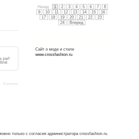
Назад
1
2
3
4
5
6
7
8
9
10
11
12
13
14
15
16
17
18
19
20
21
22
23
24
Вперед
Сайт о моде и стиле
www.crossfashion.ru
.
a parf
ibrat
JComments
ожно только с согласия администратора crossfashion.ru.