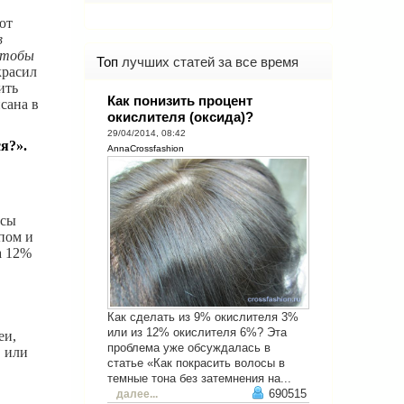
ют
в
 чтобы
Топ
лучших статей за все время
красил
ить
Как понизить процент
сана в
окислителя (оксида)?
29/04/2014, 08:42
я?».
AnnaCrossfashion
осы
пом и
а 12%
Как сделать из 9% окислителя 3%
или из 12% окислителя 6%? Эта
еи,
проблема уже обсуждалась в
, или
статье «Как покрасить волосы в
темные тона без затемнения на...
690515
далее...