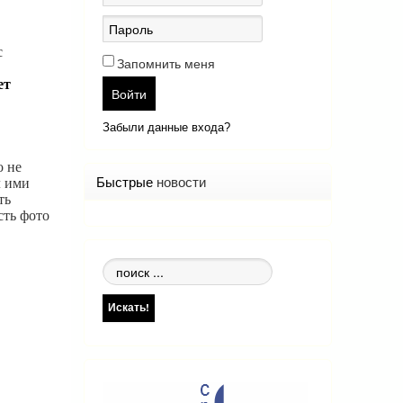
с
Запомнить меня
ет
Войти
Забыли данные входа?
о не
Быстрые
новости
л ими
ть
сть фото
Поиск
по
сайту
Искать!