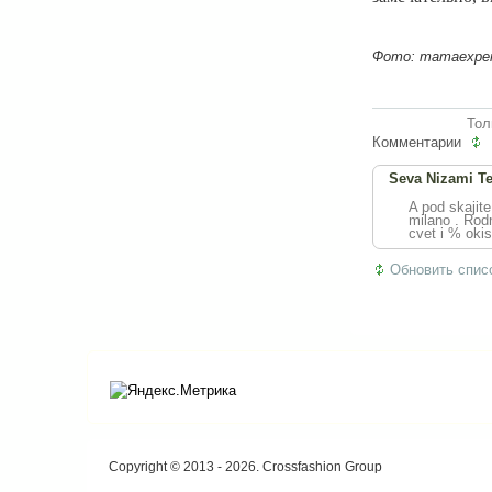
Фото: mamaexpert.
Тол
Комментарии
Seva Nizami T
A pod skajite
milano . Rodn
cvet i % okisl
Обновить спис
Copyright © 2013 - 2026. Crossfashion Group