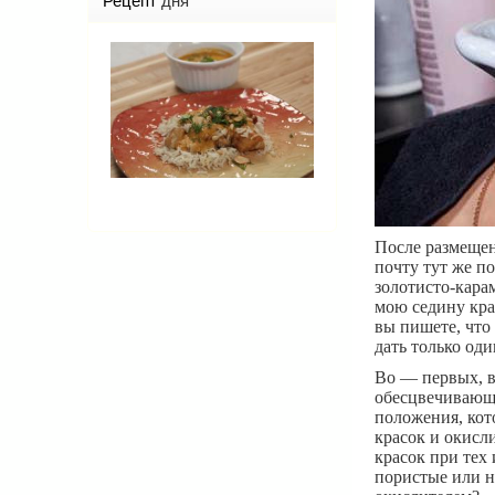
Рецепт
дня
После размещен
почту тут же п
золотисто-кара
мою седину крас
вы пишете, что
дать только од
Во — первых, в
обесцвечивающи
положения, кот
красок и окисл
красок при тех
пористые или не