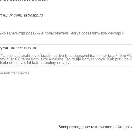
ru, vk.com, astrospb.ru
ько зарегистрированные пользователи могут оставлять комментарии
eymu
09.07.2015 22:10
 Ya sdelala keratin cvet kraski na dva tona obescvetilsa nomer kraski 6 ni Alf
oy cvet 6.0 teper korni svoi a dalshe Cto to rije konyachnoye. Kak pravilno v
itela ctobi cvet bil kak naturalniy i rovniy
ок комментариев
Воспроизведение материалов сайта возм