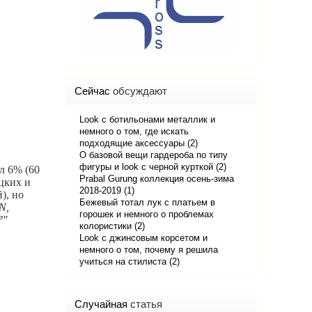
Сейчас
обсуждают
Look с ботильонами металлик и
немного о том, где искать
подходящие аксессуары (2)
О базовой вещи гардероба по типу
фигуры и look с черной курткой (2)
л 6% (60
Prabal Gurung коллекция осень-зима
цких и
2018-2019 (1)
), но
Бежевый тотал лук с платьем в
N,
горошек и немного о проблемах
?"
колористики (2)
Look с джинсовым корсетом и
немного о том, почему я решила
учиться на стилиста (2)
Случайная
статья