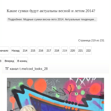
Какие сумки будут актуальны весной и летом 2014?
Подробнее: Модные сумки весна-лето 2014. Актуальные тенденции...
Страница 219 из 231
начало
Назад
214
215
216
217
218
219
220
221
222
3
Вперед
В конец
ТГ
канал t.me/cool_looks_28