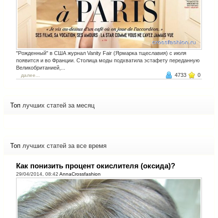
"Рожденный" в США журнал Vanity Fair (Ярмарка тщеславия) с июля
появится и во Франции. Столица моды подхватила эстафету переданную
Великобританией,...
4733
0
далее...
Топ
лучших статей за месяц
Топ
лучших статей за все время
Как понизить процент окислителя (оксида)?
29/04/2014, 08:42
AnnaCrossfashion