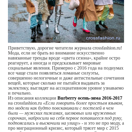
Приветствую, дорогие читатели журнала crossfashion.ru!
Мода, если не брать во внимание искусственно
навязанные тренды вроде «цвета сезона», крайне остро
реагирует, а иногда и предсказывает мировые
социальные явления. Примерно с 2016 года на подиумах
все чаще стали появляться ломаные силуэты,
совершенно нелогичные и даже антистильные сочетания
вещей, которые сколько не пытайся выдавать за
эклектику, выглядят на ассоциативном уровне узнаваемо
и печально.
Из описания коллекции
Burberry осень-зима 2016-2017
на crossfashion.ru
«Если говорить более простым языком,
то модели как будто повскакивали с постелей в чем
были — мужских пижамах, шелковых или кружевных
сорочках, набросили на себя первое попавшееся под руку,
подпоясались и выскочили на улицу»
- и это не про моду, а
про миграционный кризис, который трясет мир с 2015