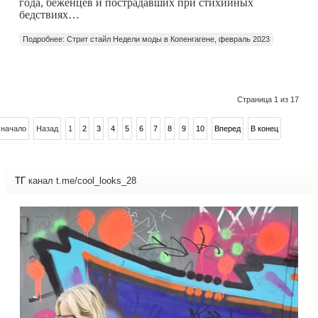
года, беженцев и пострадавших при стихийных
бедствиях…
Подробнее: Стрит стайл Недели моды в Копенгагене, февраль 2023
Страница 1 из 17
 начало
Назад
1
2
3
4
5
6
7
8
9
10
Вперед
В конец
ТГ
канал t.me/cool_looks_28