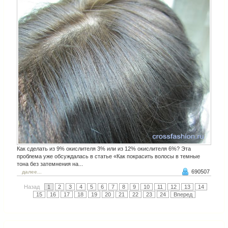
Как сделать из 9% окислителя 3% или из 12% окислителя 6%? Эта
проблема уже обсуждалась в статье «Как покрасить волосы в темные
тона без затемнения на...
690507
далее...
Назад
1
2
3
4
5
6
7
8
9
10
11
12
13
14
15
16
17
18
19
20
21
22
23
24
Вперед