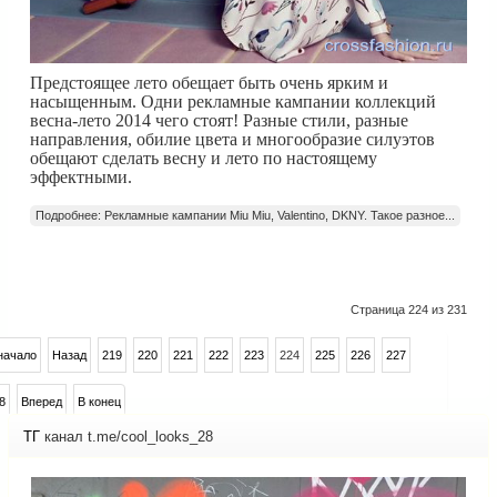
Предстоящее лето обещает быть очень ярким и
насыщенным. Одни рекламные кампании коллекций
весна-лето 2014 чего стоят! Разные стили, разные
направления, обилие цвета и многообразие силуэтов
обещают сделать весну и лето по настоящему
эффектными.
Подробнее: Рекламные кампании Miu Miu, Valentino, DKNY. Такое разное...
Страница 224 из 231
начало
Назад
219
220
221
222
223
224
225
226
227
8
Вперед
В конец
ТГ
канал t.me/cool_looks_28