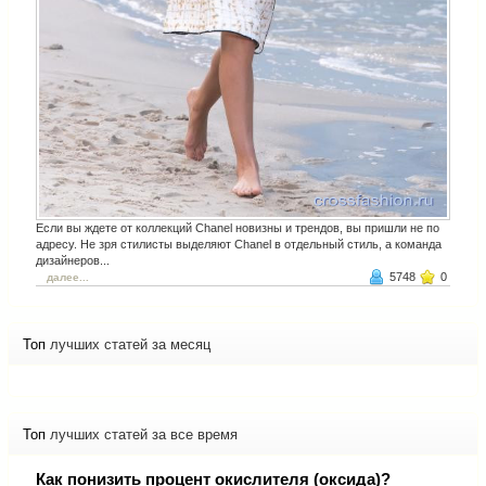
Если вы ждете от коллекций Chanel новизны и трендов, вы пришли не по
адресу. Не зря стилисты выделяют Chanel в отдельный стиль, а команда
дизайнеров...
5748
0
далее...
Топ
лучших статей за месяц
Топ
лучших статей за все время
Как понизить процент окислителя (оксида)?