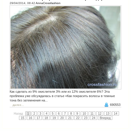
29/04/2014, 08:42
AnnaCrossfashion
Как сделать из 9% окислителя 3% или из 12% окислителя 6%? Эта
проблема уже обсуждалась в статье «Как покрасить волосы в темные
тона без затемнения на...
690553
далее...
Назад
1
2
3
4
5
6
7
8
9
10
11
12
13
14
15
16
17
18
19
20
21
22
23
24
Вперед