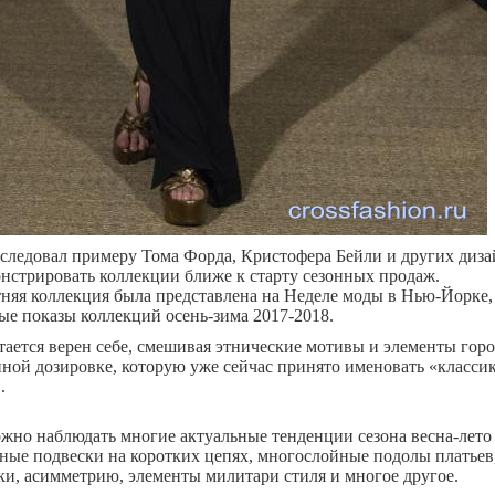
следовал примеру Тома Форда, Кристофера Бейли и других диза
стрировать коллекции ближе к старту сезонных продаж.
тняя коллекция была представлена на Неделе моды в Нью-Йорке,
е показы коллекций осень-зима 2017-2018.
тается верен себе, смешивая этнические мотивы и элементы гор
нной дозировке, которую уже сейчас принято именовать «класси
.
жно наблюдать многие актуальные тенденции сезона весна-лето 
ные подвески на коротких цепях, многослойные подолы платьев
ки, асимметрию, элементы милитари стиля и многое другое.