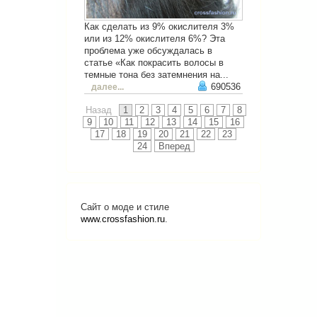
Как сделать из 9% окислителя 3%
или из 12% окислителя 6%? Эта
проблема уже обсуждалась в
статье «Как покрасить волосы в
темные тона без затемнения на...
690536
далее...
Назад
1
2
3
4
5
6
7
8
9
10
11
12
13
14
15
16
17
18
19
20
21
22
23
24
Вперед
Сайт о моде и стиле
www.crossfashion.ru
.