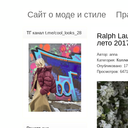
Сайт о моде и стиле
Пр
ТГ
канал t.me/cool_looks_28
Ralph La
лето 201
Автор:
anna
Категория:
Колле
Опубликовано: 1
Просмотров: 6471