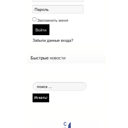
Запомнить меня
Войти
Забыли данные входа?
Быстрые
новости
Поиск
по
сайту
Искать!