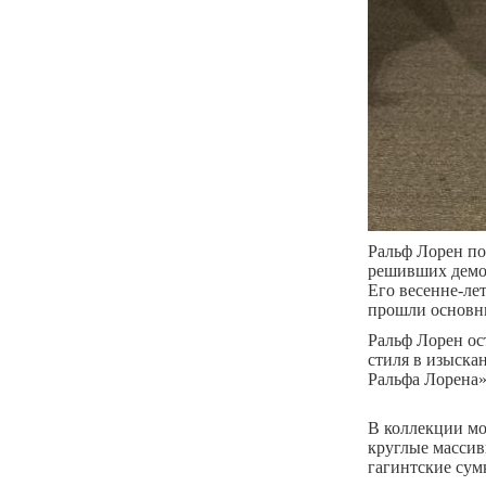
Ральф Лорен по
решивших демон
Его весенне-ле
прошли основны
Ральф Лорен ос
стиля в изыска
Ральфа Лорена»
В коллекции мо
круглые массив
гагинтские сум