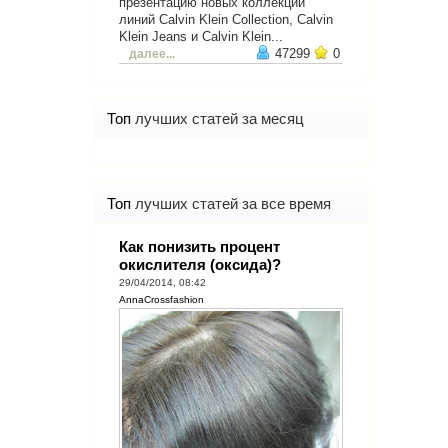
презентацию новых коллекций
линий Calvin Klein Collection, Calvin
Klein Jeans и Calvin Klein...
47299
0
далее...
Топ
лучших статей за месяц
Топ
лучших статей за все время
Как понизить процент
окислителя (оксида)?
29/04/2014, 08:42
AnnaCrossfashion