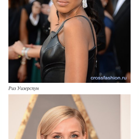
Риз Уизерспун