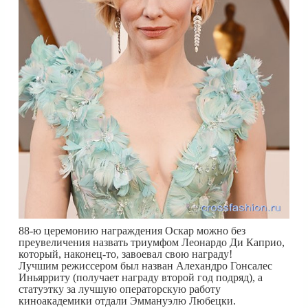
88-ю церемонию награждения Оскар можно без
преувеличения назвать триумфом Леонардо Ди Каприо,
который, наконец-то, завоевал свою награду!
Лучшим режиссером был назван Алехандро Гонсалес
Иньярриту (получает награду второй год подряд), а
статуэтку за лучшую операторскую работу
киноакадемики отдали Эммануэлю Любецки.