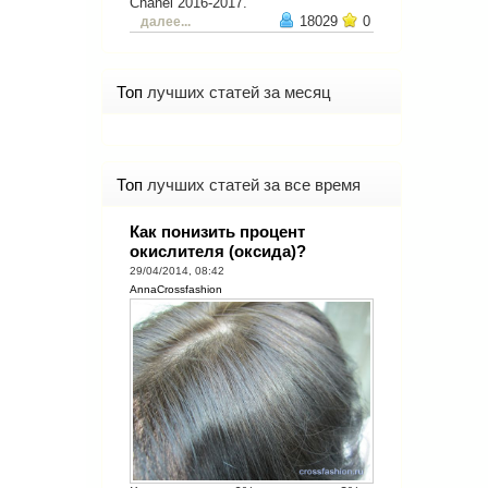
Chanel 2016-2017.
18029
0
далее...
Топ
лучших статей за месяц
Топ
лучших статей за все время
Как понизить процент
окислителя (оксида)?
29/04/2014, 08:42
AnnaCrossfashion