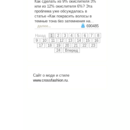
Как сделать из 9% окислителя 3%
или из 12% окислителя 6%? Эта
проблема уже обсуждалась в
статье «Как покрасить волосы в
темные тона без затемнения на...
690485
далее...
Назад
1
2
3
4
5
6
7
8
9
10
11
12
13
14
15
16
17
18
19
20
21
22
23
24
Вперед
Сайт о моде и стиле
www.crossfashion.ru
.