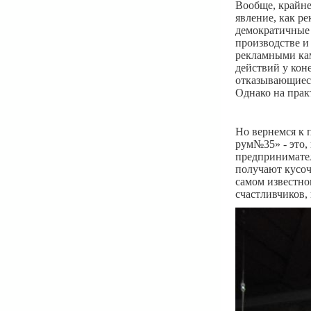
Вообще, крайне
явление, как р
демократичные 
производстве и
рекламными кам
действий у кон
отказывающиеся
Однако на практ
Но вернемся к 
рум№35» - это,
предпринимате
получают кусоч
самом известно
счастливчиков,