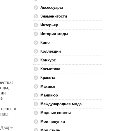
Аксессуары
Знаменитости
Интерьер
История моды
Кино
Коллекции
Конкурс
Косметика
Красота
естка!
Макияж
енды,
нии
Маникюр
не
Международная мода
 цены, и
Модные советы
анды
Мои покупки
 Дворе
Мой стиль