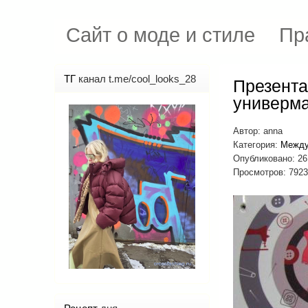
Сайт о моде и стиле
Пр
ТГ
канал t.me/cool_looks_28
Презента
универм
Автор:
anna
Категория:
Между
Опубликовано: 26
Просмотров: 7923