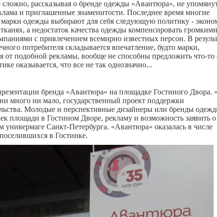
 сложно, рассказывая о бренде одежды «Авантюра», не упомянут
еклама и приглашенные знаменитости. Последнее время многие
марки одежды выбирают для себя следующую политику - эконо
 тканях, а недостаток качества одежды компенсировать громким
паниями с привлечением всемирно известных персон. В результ
ечного потребителя складывается впечатление, будто марки,
 от подобной рекламы, вообще не способны предложить что-то 
ике оказывается, что все не так однозначно...
презентации бренда «Авантюра» на площадке Гостиного Двора. 
 ни много ни мало, государственный проект поддержки
льства. Молодые и перспективные дизайнеры или бренды одеж
ек площади в Гостином Дворе, рекламу и возможность заявить о 
м универмаге Санкт-Петербурга. «Авантюра» оказалась в числе
 поселившихся в Гостинке.