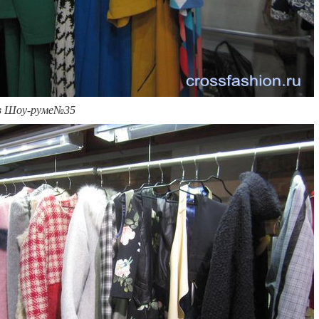
 в Шоу-руме№35