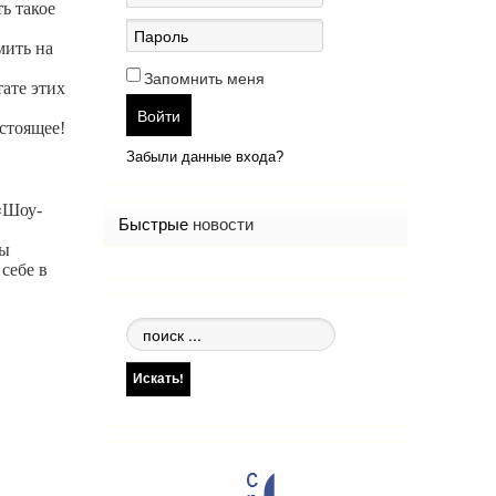
ь такое
мить на
и
Запомнить меня
ате этих
Войти
стоящее!
Забыли данные входа?
«Шоу-
Быстрые
новости
ды
себе в
Поиск
по
сайту
Искать!