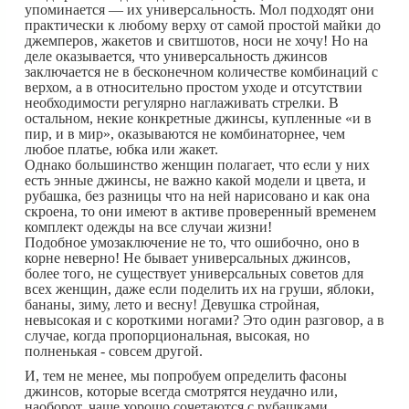
упоминается — их универсальность. Мол подходят они
практически к любому верху от самой простой майки до
джемперов, жакетов и свитшотов, носи не хочу! Но на
деле оказывается, что универсальность джинсов
заключается не в бесконечном количестве комбинаций с
верхом, а в относительно простом уходе и отсутствии
необходимости регулярно наглаживать стрелки. В
остальном, некие конкретные джинсы, купленные «и в
пир, и в мир», оказываются не комбинаторнее, чем
любое платье, юбка или жакет.
Однако большинство женщин полагает, что если у них
есть энные джинсы, не важно какой модели и цвета, и
рубашка, без разницы что на ней нарисовано и как она
скроена, то они имеют в активе проверенный временем
комплект одежды на все случаи жизни!
Подобное умозаключение не то, что ошибочно, оно в
корне неверно! Не бывает универсальных джинсов,
более того, не существует универсальных советов для
всех женщин, даже если поделить их на груши, яблоки,
бананы, зиму, лето и весну! Девушка стройная,
невысокая и с короткими ногами? Это один разговор, а в
случае, когда пропорциональная, высокая, но
полненькая - совсем другой.
И, тем не менее, мы попробуем определить фасоны
джинсов, которые всегда смотрятся неудачно или,
наоборот, чаще хорошо сочетаются с рубашками.