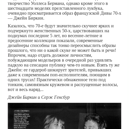
творчество Уоллеса Бермана, однако кроме этого в
шестнадцати моделях прелставленного лукбука,
очевидно просматривается образ французской Дивы 70-х
— Джейн Биркин.
Казалось, что 70-е будут значительно скучнее ярких и
подчеркнуто женственных 50-х, царствовавших на
подиумах последние 5 лет, но весенне-летние и
предосенние коллекции показали, современные
дизайнеры способны так тонко переосмыслить образы
прошлого, что ни о какой скуке не может быть и речи!
Впрочем, надо отдать должное личностям,
побуждающим модельеров в очередной раз удивлять
падкую на сенсации публику чем-то новым.
Взять ту же
Джейн: ее гардероб шокирует зрителей, привыкших
даже к современным поп-исполнителям, поющим в
одних трусах! Практически обнаженное тело под
тонким, самовязным кружевом и распущенные волосы,
вот и весь наряд...
Джейн Биркин и Серж Генсбур