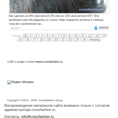
Как сделать из 9% окислителя 3% или из 12% окислителя 6%? Эта
проблема уже обсуждалась в статье «Как покрасить волосы в темные
тона без затемнения на...
690536
далее...
Назад
1
2
3
4
5
6
7
8
9
10
11
12
13
14
15
16
17
18
19
20
21
22
23
24
Вперед
Сайт о моде и стиле
www.crossfashion.ru
.
Copyright © 2013 - 2026. Crossfashion Group
Воспроизведение материалов сайта возможно только с согласия
администратора crossfashion.ru.
Контакты:
info@crossfashion.ru