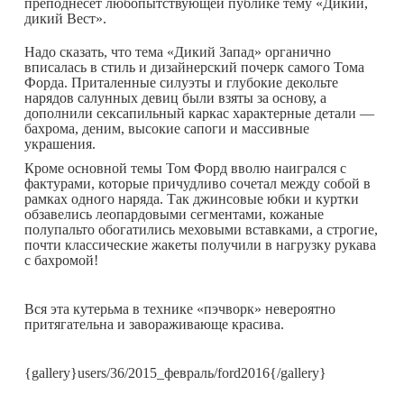
преподнесет любопытствующей публике тему «Дикий,
дикий Вест».
Надо сказать, что тема «Дикий Запад» органично
вписалась в стиль и дизайнерский почерк самого Тома
Форда. Приталенные силуэты и глубокие декольте
нарядов салунных девиц были взяты за основу, а
дополнили сексапильный каркас характерные детали —
бахрома, деним, высокие сапоги и массивные
украшения.
Кроме основной темы Том Форд вволю наигрался с
фактурами, которые причудливо сочетал между собой в
рамках одного наряда. Так джинсовые юбки и куртки
обзавелись леопардовыми сегментами, кожаные
полупальто обогатились меховыми вставками, а строгие,
почти классические жакеты получили в нагрузку рукава
с бахромой!
Вся эта кутерьма в технике «пэчворк» невероятно
притягательна и завораживающе красива.
{gallery}users/36/2015_февраль/ford2016{/gallery}