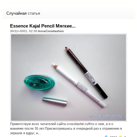
Случайная
статья
Essence Kajal Pencil Мягкие...
30/11/-0001, 02:30
AnnaCrossfashion
Приветствую всех читателей сайта crossfashin.ru!Кто о чем, а я о
макияже после 35 лет.Присмотревшись в очередной раз к отражению в
зеркале я вдруг, и...