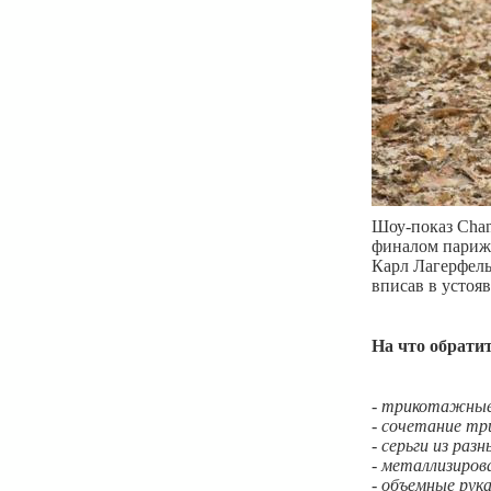
Шоу-показ Chan
финалом париж
Карл Лагерфель
вписав в устоя
На что обрати
- трикотажные
- сочетание т
- серьги из раз
- металлизиров
- объемные рук