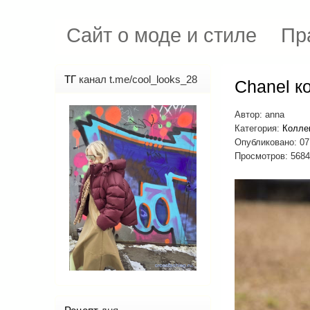
Сайт о моде и стиле
Пр
ТГ
канал t.me/cool_looks_28
Chanel к
Автор:
anna
Категория:
Колле
Опубликовано: 07
Просмотров: 5684