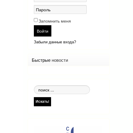
Запомнить меня
Войти
Забыли данные входа?
Быстрые
новости
Поиск
по
сайту
Искать!