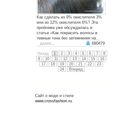
Как сделать из 9% окислителя 3%
или из 12% окислителя 6%? Эта
проблема уже обсуждалась в
статье «Как покрасить волосы в
темные тона без затемнения на...
690479
далее...
Назад
1
2
3
4
5
6
7
8
9
10
11
12
13
14
15
16
17
18
19
20
21
22
23
24
Вперед
Сайт о моде и стиле
www.crossfashion.ru
.