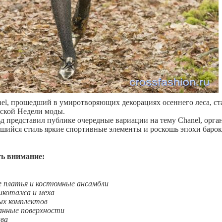
el, прошедший в умиротворяющих декорациях осеннего леса, ст
ской Недели моды.
д представил публике очередные вариации на тему Chanel, орга
вшийся стиль яркие спортивные элементы и роскошь эпохи барок
ть внимание:
 платья и костюмные ансамбли
рикотажа и меха
ных комплектов
анные поверхности
ава