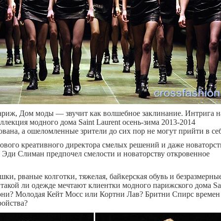
 Париж, Дом моды — звучит как волшебное заклинание. Интрига 
ллекция модного дома Saint Laurent осень-зима 2013-2014
вана, а ошеломленные зрители до сих пор не могут прийти в себ
ового креативного директора смелых решений и даже новаторст
, Эди Слиман предпочел смелости и новаторству откровенное
шки, рваные колготки, тяжелая, байкерская обувь и безразмерны
такой ли одежде мечтают клиентки модного парижского дома Sa
 они? Молодая Кейт Мосс или Кортни Лав? Бритни Спирс времен
ройства?