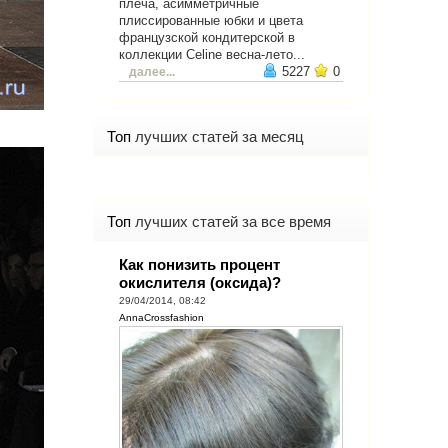
плеча, асимметричные
плиссированные юбки и цвета
французской кондитерской в
коллекции Celine весна-лето...
5227
0
далее...
Топ
лучших статей за месяц
Топ
лучших статей за все время
Как понизить процент
окислителя (оксида)?
29/04/2014, 08:42
AnnaCrossfashion