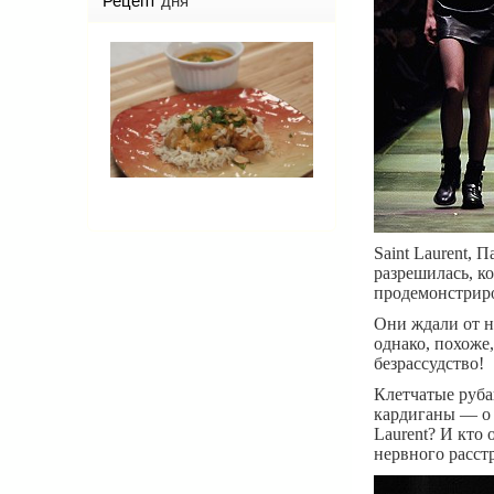
Рецепт
дня
Saint Laurent,
разрешилась, ко
продемонстриро
Они ждали от н
однако, похоже
безрассудство!
Клетчатые руба
кардиганы — о 
Laurent? И кто
нервного расст