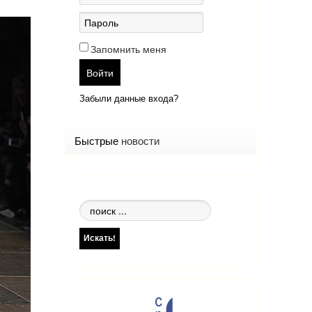
Запомнить меня
Войти
Забыли данные входа?
Быстрые
новости
Поиск
по
сайту
Искать!