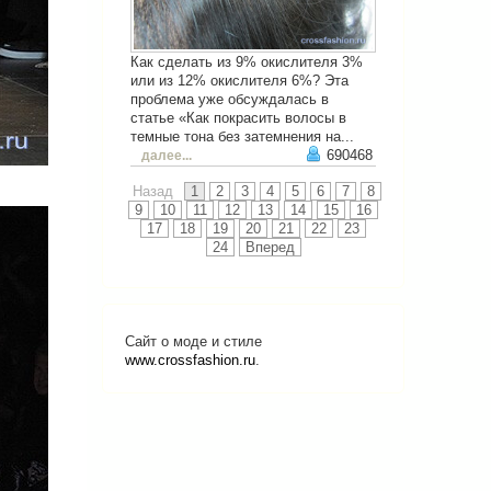
Как сделать из 9% окислителя 3%
или из 12% окислителя 6%? Эта
проблема уже обсуждалась в
статье «Как покрасить волосы в
темные тона без затемнения на...
690468
далее...
Назад
1
2
3
4
5
6
7
8
9
10
11
12
13
14
15
16
17
18
19
20
21
22
23
24
Вперед
Сайт о моде и стиле
www.crossfashion.ru
.