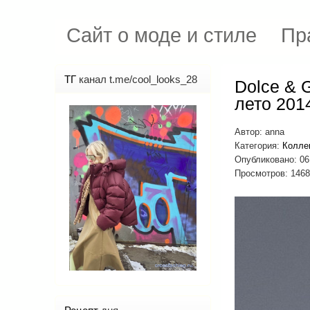
Сайт о моде и стиле
Пр
ТГ
канал t.me/cool_looks_28
Dolce & 
лето 201
Автор:
anna
Категория:
Колле
Опубликовано: 0
Просмотров: 146