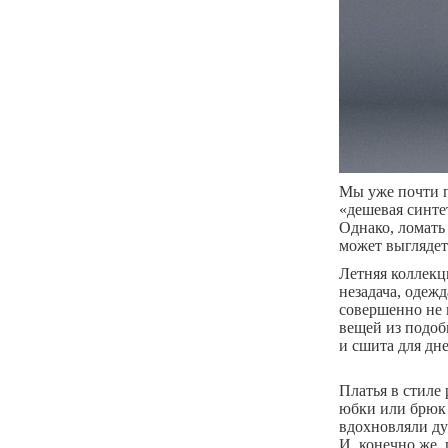
Мы уже почти п
«дешевая синте
Однако, ломать
может выглядет
Летняя коллекц
незадача, одеж
совершенно не 
вещей из подоб
и сшита для дн
Платья в стиле 
юбки или брюк 
вдохновляли ду
И, конечно же,