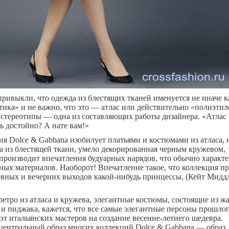
ривыкли, что одежда из блестящих тканей именуется не иначе к
тика» и не важно, что это — атлас или действительно «полиэтил
 стереотипы — одна из составляющих работы дизайнера. «Атлас 
ь достойно? А нате вам!»
ия Dolce & Gabbana изобилует платьями и костюмами из атласа, 
да из блестящей ткани, умело декорированная черным кружевом,
производит впечатления будуарных нарядов, что обычно характе
ных материалов. Наоборот! Впечатление такое, что коллекция п
евных и вечерних выходов какой-нибудь принцессы, (Кейт Миддл
ретро из атласа и кружева, элегантные костюмы, состоящие из жа
и пиджака, кажется, что все самые элегантные персоны прошло
эт итальянских мастеров на создание весенне-летнего шедевра.
 центральный образ многих коллекций Dolce & Gabbana — образ