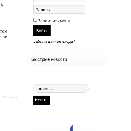
й,
Запомнить меня
Войти
этом
е не
Забыли данные входа?
Быстрые
новости
Поиск
по
JComments
сайту
Искать!