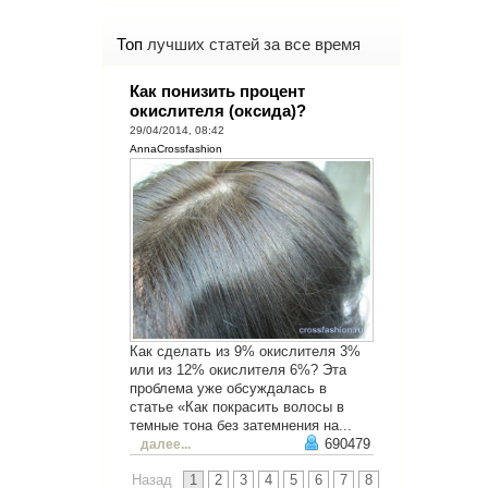
Топ
лучших статей за все время
Как понизить процент
окислителя (оксида)?
29/04/2014, 08:42
AnnaCrossfashion
Как сделать из 9% окислителя 3%
или из 12% окислителя 6%? Эта
проблема уже обсуждалась в
статье «Как покрасить волосы в
темные тона без затемнения на...
690479
далее...
Назад
1
2
3
4
5
6
7
8