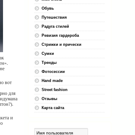
Обувь
Путешествия
Радуга стилей
Ревизия гардероба
Стрижки и прически
Сумки
ак
Тренды
ен».
не
Фотосессии
Hand made
но вот
Street fashion
рно для
ридумана
Отзывы
тон?).
Карта сайта
кета и
го