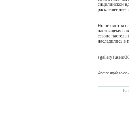
сицилийской вд
расклешенные п
Но не смотря на
настоящему сов
сезоне пастельн
насладились в 
{gallery}users/
Фото: myfashion-di
Тол