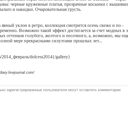
овы: черные кружевные платья, прозрачные косынки с вышивко
альто и накидки. Очаровательная грусть.
 явный уклон в ретро, коллекция смотрится осень свежо и по -
ременно. Возможно такой эффект достигается за счет модных в 
ых оттенков голубого, желтого и песочного, а, возможно, мы ещ
полной мере прекрасными силуэтами прошлых лет...
36/2014_февраль/dolcess2014{/gallery}
ary.livejournal.com/
ько зарегистрированные пользователи могут оставлять комментарии