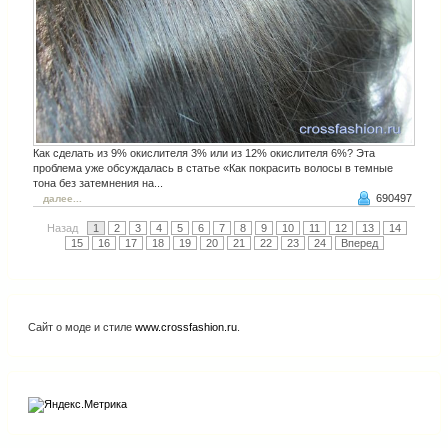
Как сделать из 9% окислителя 3% или из 12% окислителя 6%? Эта
проблема уже обсуждалась в статье «Как покрасить волосы в темные
тона без затемнения на...
690497
далее...
Назад
1
2
3
4
5
6
7
8
9
10
11
12
13
14
15
16
17
18
19
20
21
22
23
24
Вперед
Сайт о моде и стиле
www.crossfashion.ru
.