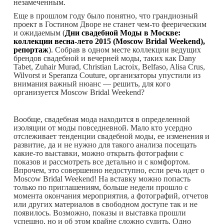
незамеченным.
Еще в прошлом году было понятно, что грандиозный
проект в Гостином Дворе не станет чем-то феерическим
и ожидаемым (
Дни свадебной Моды в Москве:
коллекции весна-лето 2015 (Moscow Bridal Weekend),
репортаж
). Собрав в одном месте коллекции ведущих
брендов свадебной и вечерней моды, таких как Dany
Tabet, Zuhair Murad, Christian Lacroix, Belfaso, Alisa Crus,
Wilvorst и Speranza Couture, организаторы упустили из
внимания важный нюанс — решить, для кого
организуется Moscow Bridal Weekend?
Вообще, свадебная мода находится в определенной
изоляции от моды повседневной. Мало кто усердно
отслеживает тенденции свадебной моды, ее изменения и
развитие, да и не нужно для такого анализа посещать
какие-то выставки, можно открыть фотографии с
показов и рассмотреть все детально и с комфортом.
Впрочем, это совершенно недоступно, если речь идет о
Moscow Bridal Weekend! На вставку можно попасть
только по приглашениям, больше недели прошло с
момента окончания мероприятия, а фотографий, отчетов
или других материалов в свободном доступе так и не
появилось. Возможно, показы и выставка прошли
успешно, но и об этом крайне сложно судить. Одно