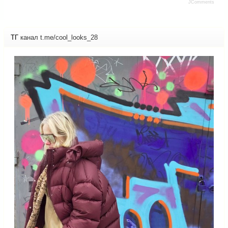
JComments
ТГ
канал t.me/cool_looks_28