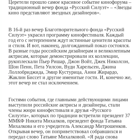
Церетели прошло самое красивое событие кинофорума –
традиционный вечер фонда «Русский Силуэт» – «Звезды
кино представляют звездных дизайнеров».
В 16-й раз вечер Благотворительного фонда «Русский
Силуэт» украсил программу кинофестиваля. Каждый
год его с нетерпением ждут истинные ценители красоты
и стиля. И вот, наконец, долгожданный показ состоялся.
В разные годы российским дизайнерам и великолепным
актрисам, которые демонстрировали их коллекции,
рукоплескали Пьер Ришар, Джон Войт, Джек Николсон,
Шон Пенн, Пета Уилсон, Вуди Харельсен, Джина
Лоллобриджида, Эмир Кустурица, Анни Жирардо,
Жаклин Биссет и другие именитые гости. И, конечно же,
этот вечер не стал исключением.
Гостями события, где главными действующими лицами
выступили российские актрисы и дизайнеры, стали
члены жюри кинофестиваля и друзья «Русского
Силуэта», которых по традиции встретили президент 37
ММКФ Никита Михалков, президент фонда Татьяна
Михалкова и его учредитель Александр Митрошенков.
Открывая вечер, он поприветствовал собравшихся и
передал слово Татьяне Михалковой. «Я рада снова