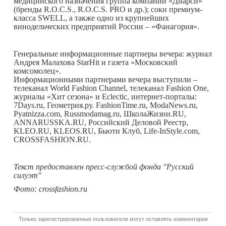
медицинского назначения группа компаний «Диарси»
(бренды R.O.C.S., R.O.C.S. PRO и др.); соки премиум-
класса SWELL, а также одно из крупнейших
винодельческих предприятий России – «Фанагория».
Генеральные информационные партнеры вечера: журнал
Андрея Малахова StarHit и газета «Московский
комсомолец».
Информационными партнерами вечера выступили –
телеканал World Fashion Channel, телеканал Fashion One,
журналы «Хит сезона» и Eclectic, интернет-порталы:
7Days.ru, Геометрия.ру. FashionTime.ru, ModaNews.ru,
Pyatnizza.com, Russmodamag.ru, ШколаЖизни.RU,
ANNARUSSKA.RU, Российский Деловой Реестр,
KLEO.RU, KLEOS.RU, Бьюти Клуб, Life-InStyle.com,
CROSSFASHION.RU.
Текст предоставлен пресс-службой фонда "Русский
силуэт"
Фото: crossfashion.ru
Только зарегистрированные пользователи могут оставлять комментарии