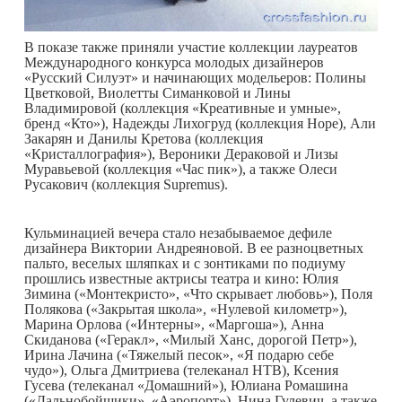
В показе также приняли участие коллекции лауреатов
Международного конкурса молодых дизайнеров
«Русский Силуэт» и начинающих модельеров: Полины
Цветковой, Виолетты Симанковой и Лины
Владимировой (коллекция «Креативные и умные»,
бренд «Кто»), Надежды Лихогруд (коллекция Hope), Али
Закарян и Данилы Кретова (коллекция
«Кристаллография»), Вероники Дераковой и Лизы
Муравьевой (коллекция «Час пик»), а также Олеси
Русакович (коллекция Supremus).
Кульминацией вечера стало незабываемое дефиле
дизайнера Виктории Андреяновой. В ее разноцветных
пальто, веселых шляпках и с зонтиками по подиуму
прошлись известные актрисы театра и кино: Юлия
Зимина («Монтекристо», «Что скрывает любовь»), Поля
Полякова («Закрытая школа», «Нулевой километр»),
Марина Орлова («Интерны», «Маргоша»), Анна
Скиданова («Геракл», «Милый Ханс, дорогой Петр»),
Ирина Лачина («Тяжелый песок», «Я подарю себе
чудо»), Ольга Дмитриева (телеканал НТВ), Ксения
Гусева (телеканал «Домашний»), Юлиана Ромашина
(«Дальнобойщики», «Аэропорт»), Нина Гулевич, а также