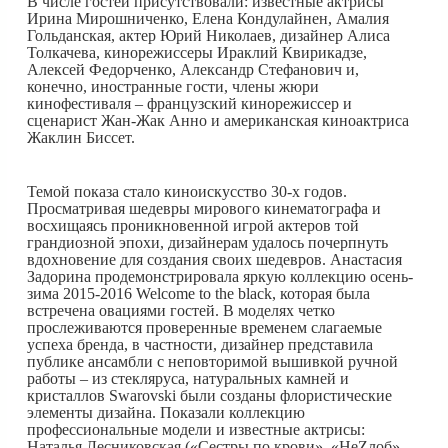
В числе гостей присутствовали: известные актрисы
Ирина Мирошниченко, Елена Кондулайнен, Амалия
Гольданская, актер Юрий Николаев, дизайнер Алиса
Толкачева, кинорежиссеры Ираклий Квирикадзе,
Алексей Федорченко, Александр Стефанович и,
конечно, иностранные гости, члены жюри
кинофестиваля – французский кинорежиссер и
сценарист Жан-Жак Анно и американская киноактриса
Жаклин Биссет.
Темой показа стало киноискусство 30-х годов.
Просматривая шедевры мирового кинематографа и
восхищаясь проникновенной игрой актеров той
грандиозной эпохи, дизайнерам удалось почерпнуть
вдохновение для создания своих шедевров. Анастасия
Задорина продемонстрировала яркую коллекцию осень-
зима 2015-2016 Welcome to the black, которая была
встречена овациями гостей. В моделях четко
прослеживаются проверенные временем слагаемые
успеха бренда, в частности, дизайнер представила
публике ансамбли с неповторимой вышивкой ручной
работы – из стекляруса, натуральных камней и
кристаллов Swarovski были созданы флористические
элементы дизайна. Показали коллекцию
профессиональные модели и известные актрисы:
Наталья Лесниковская («Сестры по крови», «НеZлоб»,