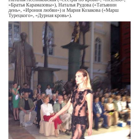
«Братья Карамазовы»), Наталья Рудова («Татьянин
день», «Ирония любви») и Мария Козакова («Марш
Турецкого», «Дурная кровь»).