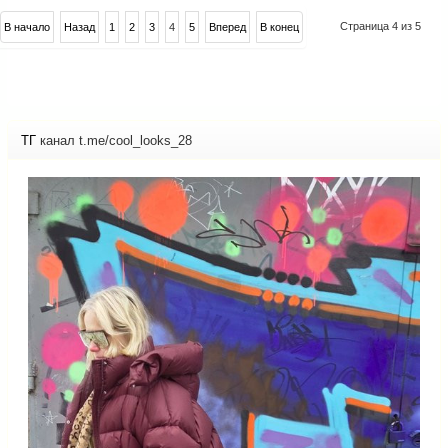
Страница 4 из 5
В начало
Назад
1
2
3
4
5
Вперед
В конец
ТГ
канал t.me/cool_looks_28