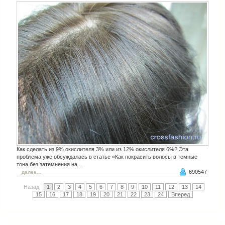
Как сделать из 9% окислителя 3% или из 12% окислителя 6%? Эта
проблема уже обсуждалась в статье «Как покрасить волосы в темные
тона без затемнения на...
690547
далее...
Назад
1
2
3
4
5
6
7
8
9
10
11
12
13
14
15
16
17
18
19
20
21
22
23
24
Вперед