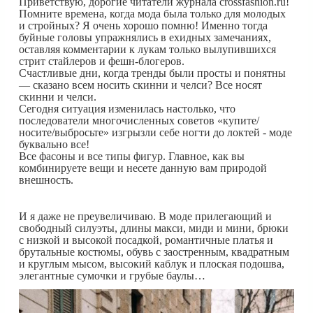
Приветствую, дорогие читатели журнала crossfashion.ru!
Помните времена, когда мода была только для молодых
и стройных? Я очень хорошо помню! Именно тогда
буйные головы упражнялись в ехидных замечаниях,
оставляя комментарии к лукам только вылупившихся
стрит стайлеров и фешн-блогеров.
Счастливые дни, когда тренды были просты и понятны
— сказано всем носить скинни и челси? Все носят
скинни и челси.
Сегодня ситуация изменилась настолько, что
последователи многочисленных советов «купите/
носите/выбросьте» изгрызли себе ногти до локтей - моде
буквально все!
Все фасоны и все типы фигур. Главное, как вы
комбинируете вещи и несете данную вам природой
внешность.
И я даже не преувеличиваю. В моде прилегающий и
свободный силуэты, длины макси, миди и мини, брюки
с низкой и высокой посадкой, романтичные платья и
брутальные костюмы, обувь с заостренным, квадратным
и круглым мысом, высокий каблук и плоская подошва,
элегантные сумочки и грубые баулы…