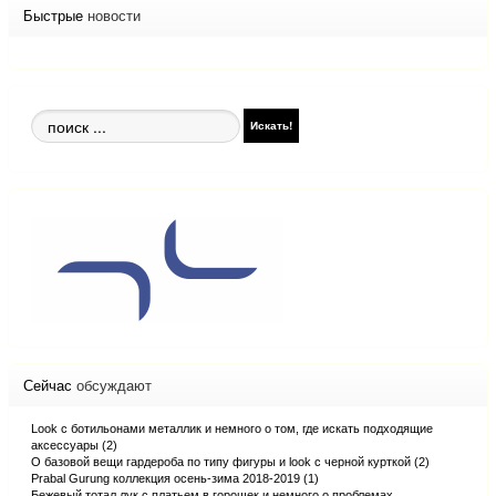
Быстрые
новости
Поиск
Искать!
по
сайту
Сейчас
обсуждают
Look с ботильонами металлик и немного о том, где искать подходящие
аксессуары (2)
О базовой вещи гардероба по типу фигуры и look с черной курткой (2)
Prabal Gurung коллекция осень-зима 2018-2019 (1)
Бежевый тотал лук с платьем в горошек и немного о проблемах