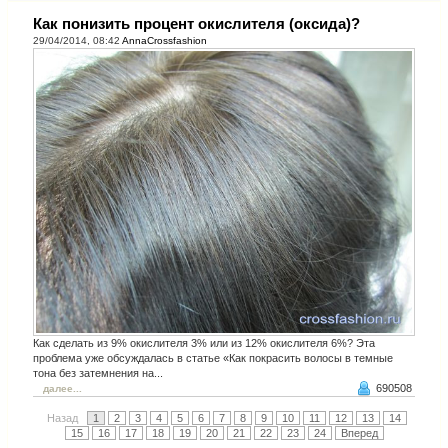
Как понизить процент окислителя (оксида)?
29/04/2014, 08:42
AnnaCrossfashion
Как сделать из 9% окислителя 3% или из 12% окислителя 6%? Эта
проблема уже обсуждалась в статье «Как покрасить волосы в темные
тона без затемнения на...
690508
далее...
Назад
1
2
3
4
5
6
7
8
9
10
11
12
13
14
15
16
17
18
19
20
21
22
23
24
Вперед