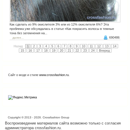
Как сделать из 9% окислителя 3% или из 12% окислителя 6%? Эта
проблема уже обсуждалась в статье «Как покрасить волосы в темные
тона без затемнения на...
690486
далее...
Назад
1
2
3
4
5
6
7
8
9
10
11
12
13
14
15
16
17
18
19
20
21
22
23
24
Вперед
Сайт о моде и стиле
www.crossfashion.ru
.
Copyright © 2013 - 2026. Crossfashion Group
Воспроизведение материалов сайта возможно только с согласия
администратора crossfashion.ru.