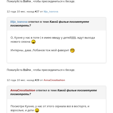
Пожалуйста
Войти
, чтобы присоединиться к беседе.
12 года 10 мес. назад
#27
от
lilija_ivanova
lilija_ivanova
ответил в теме
Какой фильм посоветуете
посмотреть?
О, Кухня у нас в топе ( я имею ввиду у детей)))))), ждут выхода
нового сезона
Интерны, дааа..Лобанов тож мой фаворит
Пожалуйста
Войти
, чтобы присоединиться к беседе.
12 года 10 мес. назад
#28
от
AnnaCrossfashion
AnnaCrossfashion
ответил в теме
Какой фильм посоветуете
посмотреть?
Посмотри Кухню, у нас от этого сериала все в восторге, и
взрослые, и дети