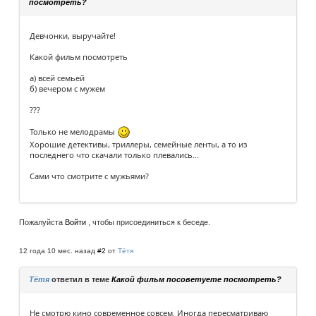
посмотреть?
Девчонки, выручайте!
Какой фильм посмотреть
а) всей семьей
б) вечером с мужем
???
Только не мелодрамы
Хорошие детективы, триллеры, семейные ленты, а то из
последнего что скачали только плевались...
Сами что смотрите с мужьями?
Пожалуйста
Войти
, чтобы присоединиться к беседе.
12 года 10 мес. назад
#2
от
Тётя
Тётя
ответил в теме
Какой фильм посоветуете посмотреть?
Не смотрю кино современное совсем. Иногда пересматриваю