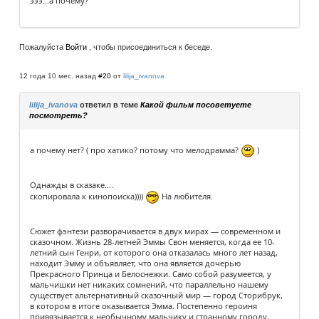
эээ...а почему?
Пожалуйста
Войти
, чтобы присоединиться к беседе.
12 года 10 мес. назад
#20
от
lilija_ivanova
lilija_ivanova
ответил в теме
Какой фильм посоветуете
посмотреть?
а почему нет? ( про хатико? потому что мелодрамма?
)
Однажды в сказаке....
скопировала к кинопоиска))))
На любителя.
Сюжет фэнтези разворачивается в двух мирах — современном и
сказочном. Жизнь 28-летней Эммы Свон меняется, когда ее 10-
летний сын Генри, от которого она отказалась много лет назад,
находит Эмму и объявляет, что она является дочерью
Прекрасного Принца и Белоснежки. Само собой разумеется, у
мальчишки нет никаких сомнений, что параллельно нашему
существует альтернативный сказочный мир — город Сторибрук,
в котором в итоге оказывается Эмма. Постепенно героиня
привязывается к необычному мальчику и странному городу,