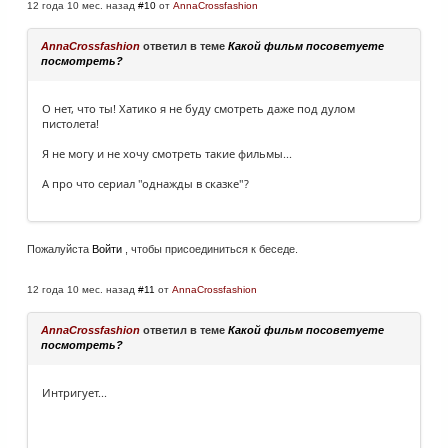
12 года 10 мес. назад
#10
от
AnnaCrossfashion
AnnaCrossfashion
ответил в теме
Какой фильм посоветуете
посмотреть?
О нет, что ты! Хатико я не буду смотреть даже под дулом
пистолета!
Я не могу и не хочу смотреть такие фильмы...
А про что сериал "однажды в сказке"?
Пожалуйста
Войти
, чтобы присоединиться к беседе.
12 года 10 мес. назад
#11
от
AnnaCrossfashion
AnnaCrossfashion
ответил в теме
Какой фильм посоветуете
посмотреть?
Интригует...