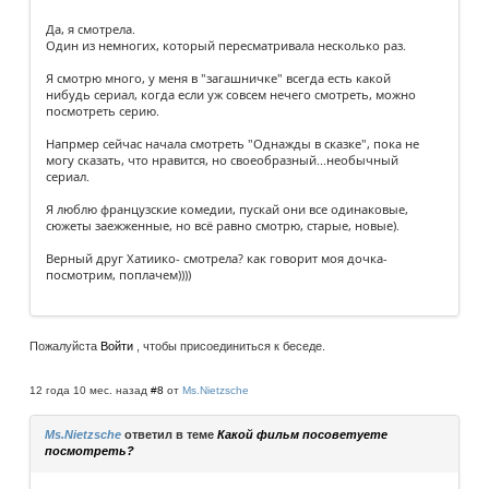
Да, я смотрела.
Один из немногих, который пересматривала несколько раз.
Я смотрю много, у меня в "загашничке" всегда есть какой
нибудь сериал, когда если уж совсем нечего смотреть, можно
посмотреть серию.
Напрмер сейчас начала смотреть "Однажды в сказке", пока не
могу сказать, что нравится, но своеобразный...необычный
сериал.
Я люблю французские комедии, пускай они все одинаковые,
сюжеты заежженные, но всё равно смотрю, старые, новые).
Верный друг Хатиико- смотрела? как говорит моя дочка-
посмотрим, поплачем))))
Пожалуйста
Войти
, чтобы присоединиться к беседе.
12 года 10 мес. назад
#8
от
Ms.Nietzsche
Ms.Nietzsche
ответил в теме
Какой фильм посоветуете
посмотреть?