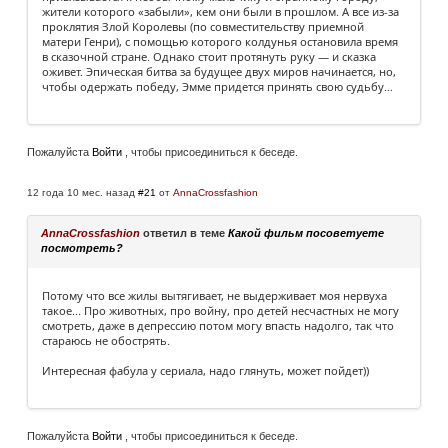
жители которого «забыли», кем они были в прошлом. А все из-за
проклятия Злой Королевы (по совместительству приемной
матери Генри), с помощью которого колдунья остановила время
в сказочной стране. Однако стоит протянуть руку — и сказка
оживет. Эпическая битва за будущее двух миров начинается, но,
чтобы одержать победу, Эмме придется принять свою судьбу…
Пожалуйста
Войти
, чтобы присоединиться к беседе.
12 года 10 мес. назад
#21
от
AnnaCrossfashion
AnnaCrossfashion
ответил в теме
Какой фильм посоветуете
посмотреть?
Потому что все жилы вытягивает, не выдерживает моя нервуха
такое... Про животных, про войну, про детей несчастных не могу
смотреть, даже в депрессию потом могу впасть надолго, так что
стараюсь не обострять.
Интересная фабула у сериала, надо глянуть, может пойдет))
Пожалуйста
Войти
, чтобы присоединиться к беседе.