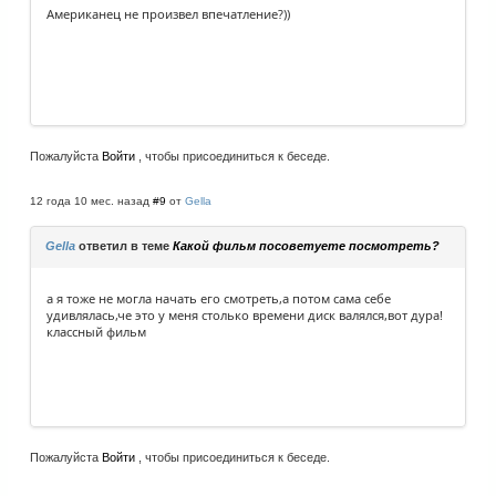
Американец не произвел впечатление?))
Пожалуйста
Войти
, чтобы присоединиться к беседе.
12 года 10 мес. назад
#9
от
Gella
Gella
ответил в теме
Какой фильм посоветуете посмотреть?
а я тоже не могла начать его смотреть,а потом сама себе
удивлялась,че это у меня столько времени диск валялся,вот дура!
классный фильм
Пожалуйста
Войти
, чтобы присоединиться к беседе.