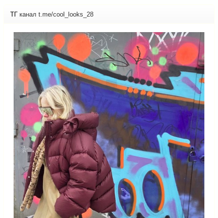
ТГ
канал t.me/cool_looks_28