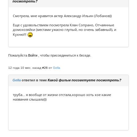
посмотреть?
Смотрела, мне нравится актер Александр Ильин (Лобанов))
Еще с удовольствием посмотрела Клан Сопрано, Отчаянные
домохозяйки (местами ужасно глупый, но очень забавный), и
Кухню!!!
Пожалуйста
Войти
, чтобы присоединиться к беседе.
12 года 10 мес. назад
#26
от
Gella
Gella
ответил в теме
Какой фильм посоветуете посмотреть?
труба... я вообще от жизни отстала,хорошо хоть кое какие
названия слышала)))