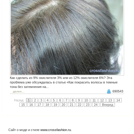
Как сделать из 9% окислителя 3% или из 12% окислителя 6%? Эта
проблема уже обсуждалась в статье «Как покрасить волосы в темные
тона без затемнения на...
690543
далее...
Назад
1
2
3
4
5
6
7
8
9
10
11
12
13
14
15
16
17
18
19
20
21
22
23
24
Вперед
Сайт о моде и стиле
www.crossfashion.ru
.