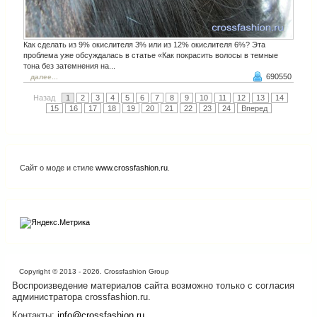
Как сделать из 9% окислителя 3% или из 12% окислителя 6%? Эта
проблема уже обсуждалась в статье «Как покрасить волосы в темные
тона без затемнения на...
690550
далее...
Назад
1
2
3
4
5
6
7
8
9
10
11
12
13
14
15
16
17
18
19
20
21
22
23
24
Вперед
Сайт о моде и стиле
www.crossfashion.ru
.
Copyright © 2013 - 2026. Crossfashion Group
Воспроизведение материалов сайта возможно только с согласия
администратора crossfashion.ru.
Контакты:
info@crossfashion.ru