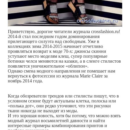
Приветствую, дорогие читатели журнала crossfashion.ru!
2014-й стал последним годом доминирования
прилегающего силуэта над свободным. Уже в
коллекциях зима 2014-2015 начинает отчетливо
проявляться возврат к моде 70-х: джинсы скинни
уступают место моделям клеш, супер популярные
ботинки челси меняются на казаки, а в сленге стилистов
появляется уничижительное «облипон».
Однако смена модного направления не помешает нам
вернуться к фотосессии из журнала Marie Claire за
ноябрь 2014 года.
Когда обозреватели трендов или стилисты пишут, что в
условном сезоне будут актуальны клетка, полоска или
«полька дот», они редко уточняют, что эти рисунки
ткани никогда не выходят из моды.
И это хорошая новость, хотя бы потому, что можно взять
модный журнал восьмилетней давности и найти
интересные примеры комбинирования принтов и