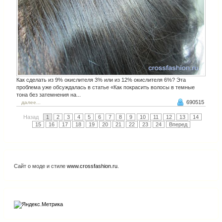
Как сделать из 9% окислителя 3% или из 12% окислителя 6%? Эта
проблема уже обсуждалась в статье «Как покрасить волосы в темные
тона без затемнения на...
690515
далее...
Назад
1
2
3
4
5
6
7
8
9
10
11
12
13
14
15
16
17
18
19
20
21
22
23
24
Вперед
Сайт о моде и стиле
www.crossfashion.ru
.