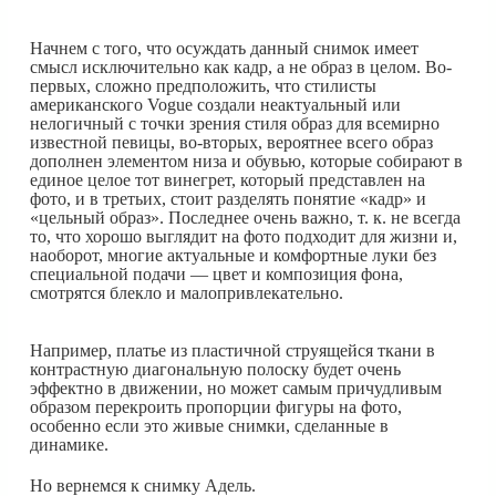
Начнем с того, что осуждать данный снимок имеет
смысл исключительно как кадр, а не образ в целом. Во-
первых, сложно предположить, что стилисты
американского Vogue создали неактуальный или
нелогичный с точки зрения стиля образ для всемирно
известной певицы, во-вторых, вероятнее всего образ
дополнен элементом низа и обувью, которые собирают в
единое целое тот винегрет, который представлен на
фото, и в третьих, стоит разделять понятие «кадр» и
«цельный образ». Последнее очень важно, т. к. не всегда
то, что хорошо выглядит на фото подходит для жизни и,
наоборот, многие актуальные и комфортные луки без
специальной подачи — цвет и композиция фона,
смотрятся блекло и малопривлекательно.
Например, платье из пластичной струящейся ткани в
контрастную диагональную полоску будет очень
эффектно в движении, но может самым причудливым
образом перекроить пропорции фигуры на фото,
особенно если это живые снимки, сделанные в
динамике.
Но вернемся к снимку Адель.