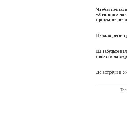
Чтобы попасть
«Лейпциг» на с
приглашение и
Начало регист
Не забудьте вз
попасть на ме
До встречи в 
Тол