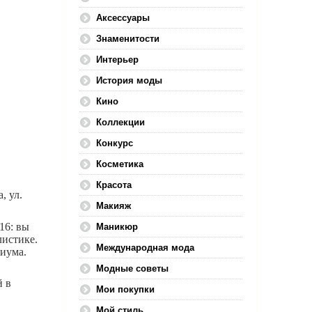
Аксессуары
Знаменитости
Интерьер
История моды
Кино
Коллекции
Конкурс
Косметика
Красота
, ул.
Макияж
16: вы
Маникюр
листике.
Международная мода
диума.
Модные советы
й в
Мои покупки
Мой стиль