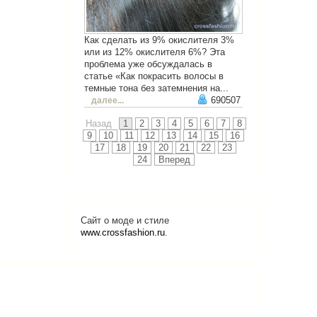
Как сделать из 9% окислителя 3%
или из 12% окислителя 6%? Эта
проблема уже обсуждалась в
статье «Как покрасить волосы в
темные тона без затемнения на...
690507
далее...
Назад
1
2
3
4
5
6
7
8
9
10
11
12
13
14
15
16
17
18
19
20
21
22
23
24
Вперед
Сайт о моде и стиле
www.crossfashion.ru
.