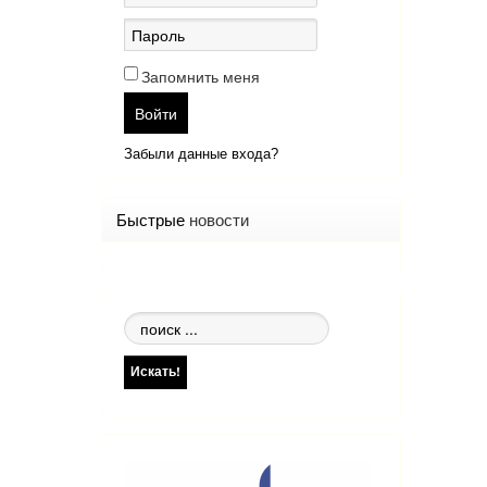
Запомнить меня
Войти
Забыли данные входа?
Быстрые
новости
Поиск
по
сайту
Искать!