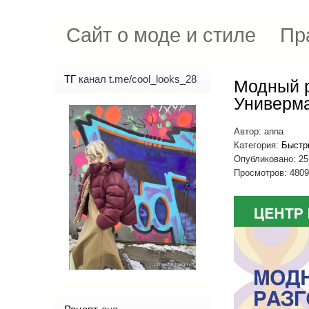
Сайт о моде и стиле
Пр
ТГ
канал t.me/cool_looks_28
Модный р
Универма
Автор:
anna
Категория:
Быстр
Опубликовано: 25
Просмотров: 480