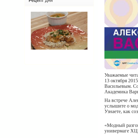
Рецепт
дня
Уважаемые читат
13 октября 201
Васильевым. Со
Академика Варги
На встрече Алек
услышите о мод
Узнаете, как с
«Модный разгов
универмаге ХЦ