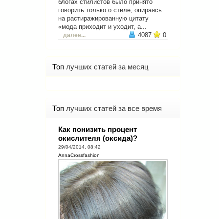
блогах стилистов было принято
говорить только о стиле, опираясь
на растиражированную цитату
«мода приходит и уходит, а...
4087
0
далее...
Топ
лучших статей за месяц
Топ
лучших статей за все время
Как понизить процент
окислителя (оксида)?
29/04/2014, 08:42
AnnaCrossfashion