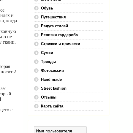
Обувь
се
тилях и
Путешествия
а, когда
Радуга стилей
духовную
Ревизия гардероба
ьно не
у ткани,
Стрижки и прически
Сумки
Тренды
торая
Фотосессии
 носить!
Hand made
нам
Street fashion
торый
Отзывы
й
Карта сайта
щего с