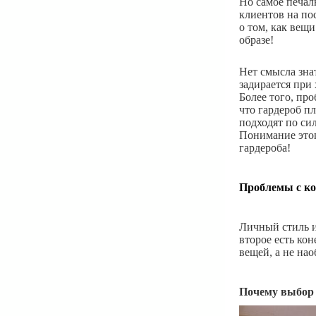
Но самое печал
клиентов на по
о том, как вещ
образе!
Нет смысла знат
задирается при
Более того, пр
что гардероб п
подходят по сил
Понимание этог
гардероба!
Проблемы с ко
Личный стиль и
второе есть ко
вещей, а не нао
Почему выбор