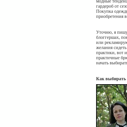
модные тенденц
гардероб от се
Покупка одежды
приобретения в
Уточню, я пишу
блоггершах, по
или рекламирую
желания сидеть
практики, вот 
практичные брю
начать выбира
Как выбирать