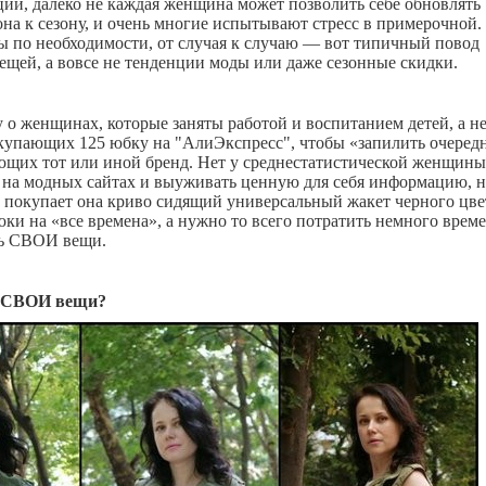
ии, далеко не каждая женщина может позволить себе обновлять
зона к сезону, и очень многие испытывают стресс в примерочной.
 по необходимости, от случая к случаю — вот типичный повод
ещей, а вовсе не тенденции моды или даже сезонные скидки.
 о женщинах, которые заняты работой и воспитанием детей, а не
купающих 125 юбку на "АлиЭкспресс", чтобы «запилить очеред
щих тот или иной бренд. Нет у среднестатистической женщины
 на модных сайтах и выуживать ценную для себя информацию, н
и покупает она криво сидящий универсальный жакет черного цве
ки на «все времена», а нужно то всего потратить немного врем
ть СВОИ вещи.
 СВОИ вещи?