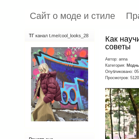
Сайт о моде и стиле
Пр
ТГ
канал t.me/cool_looks_28
Как науч
советы
Автор:
anna
Категория:
Модны
Опубликовано: 05
Просмотров: 512