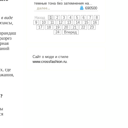
темные тона без затемнения на...
690500
далее...
в виде
Назад
1
2
3
4
5
6
7
8
9
10
11
12
13
14
15
16
джинсы,
17
18
19
20
21
22
23
24
Вперед
карандаш
разрез
ерная
ваний
Сайт о моде и стиле
www.crossfashion.ru
.
х, где
ажания,
ы?
ны
ся