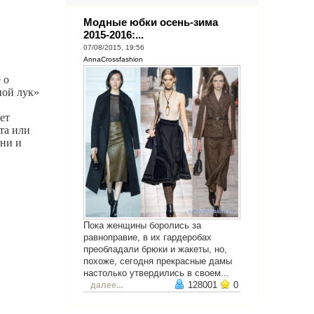
Модные юбки осень-зима
2015-2016:...
07/08/2015, 19:56
AnnaCrossfashion
 о
ной лук»
ет
та или
ени и
Пока женщины боролись за
равноправие, в их гардеробах
преобладали брюки и жакеты, но,
похоже, сегодня прекрасные дамы
настолько утвердились в своем...
128001
0
далее...