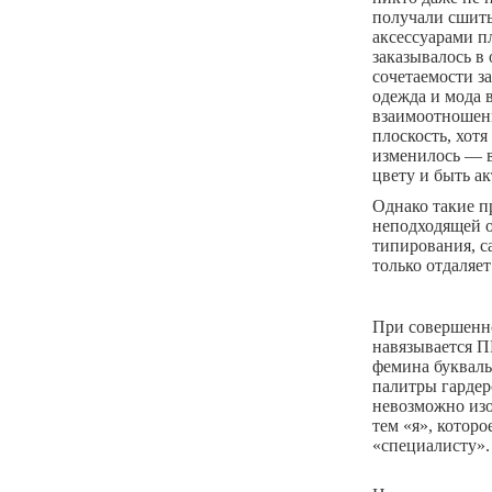
получали сшит
аксессуарами п
заказывалось в
сочетаемости з
одежда и мода 
взаимоотношени
плоскость, хот
изменилось — в
цвету и быть а
Однако такие п
неподходящей о
типирования, с
только отдаляет
При совершенн
навязывается 
фемина букваль
палитры гардер
невозможно изо
тем «я», котор
«специалисту».