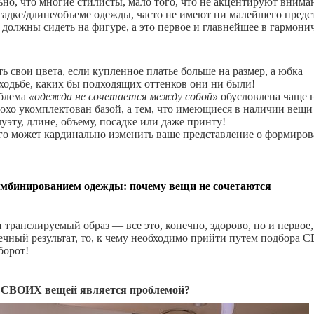
ьно, что многие стилисты, мало того, что не акцентируют внима
садке/длине/объеме одежды, часто не имеют ни малейшего предс
и должны сидеть на фигуре, а это первое и главнейшее в гармон
ь свои цвета, если купленное платье больше на размер, а юбка
 ходьбе, каких бы подходящих оттенков они ни были!
облема
«одежда не сочетается между собой»
обусловлена чаще н
лохо укомплектован базой, а тем, что имеющиеся в наличии вещи
уэту, длине, объему, посадке или даже принту!
о может кардинально изменить ваше представление о формиро
мбинированием одежды: почему вещи не сочетаются
 транслируемый образ — все это, конечно, здорово, но и первое,
нечный результат, то, к чему необходимо прийти путем подбора
борот!
 СВОИХ вещей является проблемой?