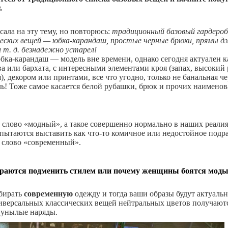
.
сала на эту тему, но повторюсь:
традиционный базовый гардероб 
ческих вещей — юбка-карандаш, простые черные брюки, прямы 
и т. д. безнадежно устарел!
бка-карандаш — модель вне времени, однако сегодня актуален 
ва или бархата, с интересными элементами кроя (запах, высокий 
, декором или принтами, все что угодно, только не банальная ч
ль! Тоже самое касается белой рубашки, брюк и прочих наимено
т слово «модный», а такое совершенно нормально в наших реалия
 пытаются выставить как что-то комичное или недостойное подр
а слово «современный».
араются подменить стилем или почему женщины боятся мод
бирать
современную
одежду и тогда ваши образы будут актуаль
иверсальных классических вещей нейтральных цветов получают
 унылые наряды.