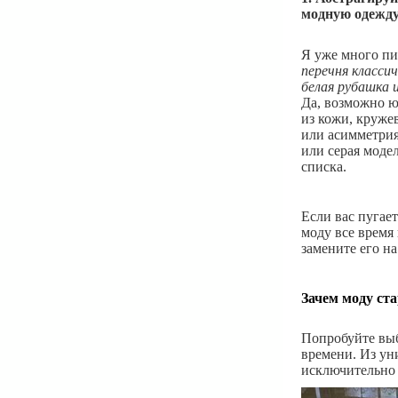
модную одежду
Я уже много пи
перечня класси
белая рубашка 
Да, возможно ю
из кожи, круже
или асимметрия)
или серая моде
списка.
Если вас пугае
моду все время
замените его н
Зачем моду ст
Попробуйте вы
времени. Из ун
исключительно