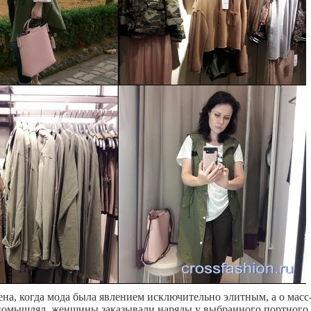
ена, когда мода была явлением исключительно элитным, а о масс
помышлял, женщины заказывали наряды у выбранного портного