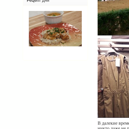
Рецепт
дня
В далекие врем
никто даже не 