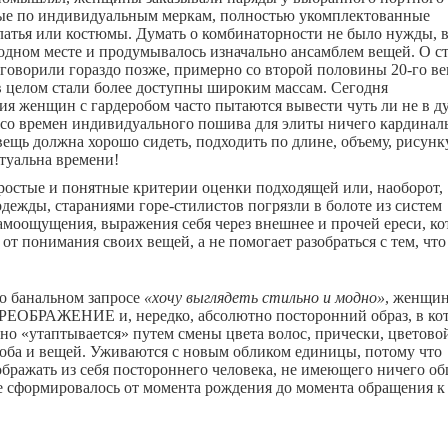
ые по индивидуальным меркам, полностью укомплектованные
латья или костюмы. Думать о комбинаторности не было нужды, в
 одном месте и продумывалось изначально ансамблем вещей. О с
аговорили гораздо позже, примерно со второй половины 20-го век
в целом стали более доступны широким массам. Сегодня
я женщин с гардеробом часто пытаются вывести чуть ли не в 
я со времен индивидуального пошива для элиты ничего кардинал
ещь должна хорошо сидеть, подходить по длине, объему, рисунк
ктуальна времени!
ростые и понятные критерии оценки подходящей или, наоборот,
дежды, стараниями горе-стилистов погрязли в болоте из систем
амоощущения, выражения себя через внешнее и прочей ереси, ко
 от понимания своих вещей, а не помогает разобраться с тем, что
о банальном запросе
«хочу выглядеть стильно и модно»
, женщи
ПРЕОБРАЖЕНИЕ и, нередко, абсолютно посторонний образ, в ко
но «утаптывается» путем смены цвета волос, прически, цветово
оба и вещей. Уживаются с новым обликом единицы, потому что
бражать из себя постороннего человека, не имеющего ничего об
ое сформировалось от момента рождения до момента обращения к