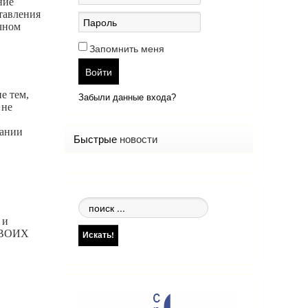
ние
тавления
ичном
Запомнить меня
Войти
е тем,
Забыли данные входа?
 не
вании
Быстрые
новости
Поиск
по
 и
сайту
 СВОИХ
Искать!