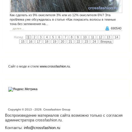
Как сделать из 9% окислителя 3% или из 12% окислителя 6%? Эта
проблема уже обсуждалась в статье «Как покрасить волосы в темные
тона без затемнения на...
690540
далее...
Назад
1
2
3
4
5
6
7
8
9
10
11
12
13
14
15
16
17
18
19
20
21
22
23
24
Вперед
Сайт о моде и стиле
www.crossfashion.ru
.
Copyright © 2013 - 2026. Crossfashion Group
Воспроизведение материалов сайта возможно только с согласия
администратора crossfashion.ru.
Контакты:
info@crossfashion.ru