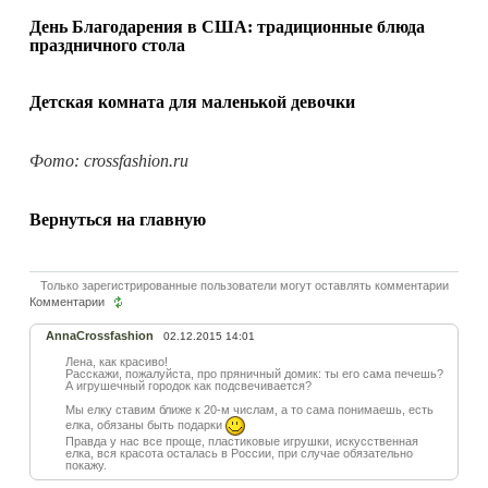
День Благодарения в США: традиционные блюда
праздничного стола
Детская комната для маленькой девочки
Фото: crossfashion.ru
Вернуться на главную
Только зарегистрированные пользователи могут оставлять комментарии
Комментарии
AnnaCrossfashion
02.12.2015 14:01
Лена, как красиво!
Расскажи, пожалуйста, про пряничный домик: ты его сама печешь?
А игрушечный городок как подсвечивается?
Мы елку ставим ближе к 20-м числам, а то сама понимаешь, есть
елка, обязаны быть подарки
Правда у нас все проще, пластиковые игрушки, искусственная
елка, вся красота осталась в России, при случае обязательно
покажу.