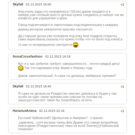
Skyfall
02.12.2015 16:00
+1
Аня,очень рада,что понравилось! Ой,нет,домик продается в
наборе,уже готовый,просто детали нужно соединить,в наборе так же
конфеты для украшения и крем.
Город подсвечивается лампочками,подсоедин
енными к каждому
домику,вечером невероятно красиво смотрится.
Да,старшая дочка уже положила под елку мне подарок,открытку
сама нарисовала,сказала,ч
то нужно,чтобы что-то было под елкой,а
то как-то незавершенно смотрится
AnnaCrossfashion
02.12.2015 16:18
Вот и у нас ребенок требует завершенности... почти каждый день!
Так что наряжаем елку ближе к Новому году.
Домик замечательный. А сама ты делаешь имбирные пряники?
Skyfall
02.12.2015 18:40
+1
Я сама не делала,на Рождество хватает домика,а в будни у нас
особо не едят такие пряники,они совсем не похожи на
наши,русские,вот такие бы попробовать испечь...
НатальяАлиса
02.12.2015 22:18
+1
Русский Чайковский? Щелкунчик в Америке?...странно..
.удивлена...хотя музыка танец феи Драже-это самая волшебная
новогодняя (Рождественская) тема на всей Земле))))Чайковский
гениален!