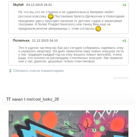
Skyfall
03.12.2015 16:31
+1
Ну что вы,это не странно и не удивительно,в Америке любят
русскую классику.
Постановки балета Щелкунчик в Новогодние
праздники здесь проходят начиная от детских садов и заканчивая
театрами. А более Рождественского,чем танец Феи,еще не
придумали,многие американцы с этим согласны
Полялька
21.12.2015 04:10
+1
Это я удачно заглянула) Как раз сегодня собираюсь наряжать елку
и украшать квартиру. На днях прикупила пару новых игрушек (есть
у нас традиция каждый год на елку вешать новых жителей), очень
рада, что попала на распродажу стеклянных игрушек. Как правило
они у нас дорогие, дешевые только пластиковые.
Обновить список комментариев
JComments
ТГ
канал t.me/cool_looks_28