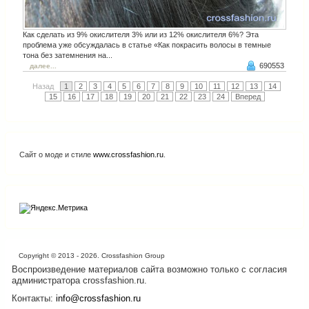
Как сделать из 9% окислителя 3% или из 12% окислителя 6%? Эта
проблема уже обсуждалась в статье «Как покрасить волосы в темные
тона без затемнения на...
690553
далее...
Назад
1
2
3
4
5
6
7
8
9
10
11
12
13
14
15
16
17
18
19
20
21
22
23
24
Вперед
Сайт о моде и стиле
www.crossfashion.ru
.
Copyright © 2013 - 2026. Crossfashion Group
Воспроизведение материалов сайта возможно только с согласия
администратора crossfashion.ru.
Контакты:
info@crossfashion.ru