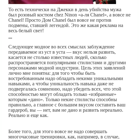
То есть технически на Джекки в день убийства мужа
был розовый костюм chez Ninon «а-ля Chanel», а вовсе не
Chanel! Просто Дом Chanel был вовсе не против
подмены, ставшей легендой. Это же какая реклама на
весь белый свет!
***
Следующее модное во всех смыслах заблуждение
передаваемое из уст в уста — вкус нельзя развить,
касается не столько известных людей, сколько
распространяется популярными стилистами и другими
персонажами модной индустрии. Цель этих заявлений
лично мне понятна: для того чтобы быть
востребованным надо обладать некими уникальными
навыками, а чтобы уникальность навыка даже не
подвергалась сомнению, надо убедить всех, что этой
способностью могут обладать только «избранные»
которым «дано». Только некие стилисты способны
правильно, а главное с большим вкусом составить ваш
гардероб, вы — нет, вам не дано и развить нереально.
Реально и еще как.
Более того, для этого вовсе не надо совершать
многочасовые тренировки, как, например, в случае,