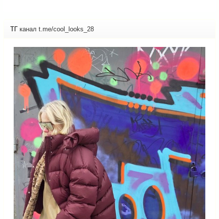
ТГ
канал t.me/cool_looks_28