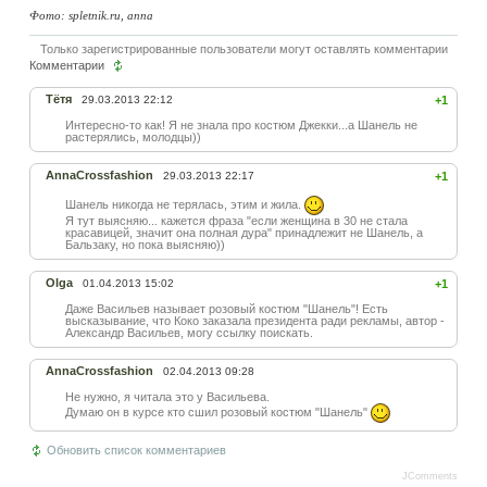
Фото: spletnik.ru, anna
Только зарегистрированные пользователи могут оставлять комментарии
Комментарии
Тётя
29.03.2013 22:12
+1
Интересно-то как! Я не знала про костюм Джекки...а Шанель не
растерялись, молодцы))
AnnaCrossfashion
29.03.2013 22:17
+1
Шанель никогда не терялась, этим и жила.
Я тут выясняю... кажется фраза "если женщина в 30 не стала
красавицей, значит она полная дура" принадлежит не Шанель, а
Бальзаку, но пока выясняю))
Olga
01.04.2013 15:02
+1
Даже Васильев называет розовый костюм "Шанель"! Есть
высказывание, что Коко заказала президента ради рекламы, автор -
Александр Васильев, могу ссылку поискать.
AnnaCrossfashion
02.04.2013 09:28
Не нужно, я читала это у Васильева.
Думаю он в курсе кто сшил розовый костюм "Шанель"
Обновить список комментариев
JComments