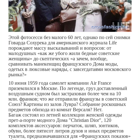
Этой фотосесси без малого 60 лет, однако по сей снимки
Говарда Сохурека для американского журнала Life
порождают массу высказываний и вопросов: от
малодушных «как же убого жили бедные советские
женщины» до скептических «а зачем, вообще,
сравнивать манекенщиц французского Дома моды,
одетых в люксовые наряды, с завсегдатаями московского
рынка?»
10 июня 1959 года самолет компании Air France
приземлился в Москве. По легенде, груз доставленный
воздушным судном был застрахован более чем на 10
млн. франков; что же отправили французы в советский
Союз? Картины из залов Лувра? Собрание роскошных
предметов обихода из комнат Версаля? Нет.
Багаж состоял из летней коллекции женской одежды
прет-а-порте модного Дома "Christian Dior", 120
комплектов аксессуаров: перчаток, шляп, зонтиков,
обуви, более пятисот литров духов и иных предметов
туалета, предназначавшихся для «Французских показов»