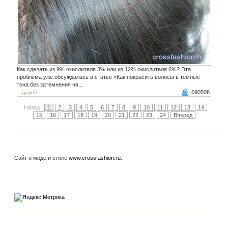
Как сделать из 9% окислителя 3% или из 12% окислителя 6%? Эта
проблема уже обсуждалась в статье «Как покрасить волосы в темные
тона без затемнения на...
690508
далее...
Назад
1
2
3
4
5
6
7
8
9
10
11
12
13
14
15
16
17
18
19
20
21
22
23
24
Вперед
Сайт о моде и стиле
www.crossfashion.ru
.