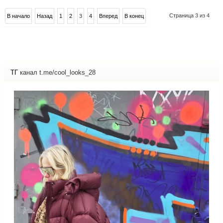
Страница 3 из 4
В начало
Назад
1
2
3
4
Вперед
В конец
ТГ
канал t.me/cool_looks_28