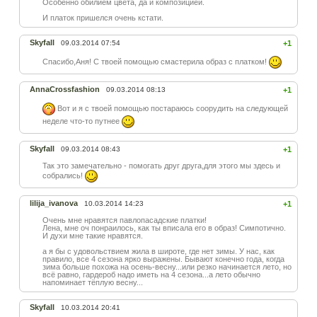
Особенно обилием цвета, да и композицией.
И платок пришелся очень кстати.
Skyfall
09.03.2014 07:54
+1
Спасибо,Аня! С твоей помощью смастерила образ с платком!
AnnaCrossfashion
09.03.2014 08:13
+1
Вот и я с твоей помощью постараюсь соорудить на следующей
неделе что-то путнее
Skyfall
09.03.2014 08:43
+1
Так это замечательно - помогать друг друга,для этого мы здесь и
собрались!
lilija_ivanova
10.03.2014 14:23
+1
Очень мне нравятся павлопасадские платки!
Лена, мне оч понраилось, как ты вписала его в образ! Симпотично.
И духи мне такие нравятся.
а я бы с удовольствием жила в широте, где нет зимы. У нас, как
правило, все 4 сезона ярко выражены. Бывают конечно года, когда
зима больше похожа на осень-весну...или резко начинается лето, но
всё равно, гардероб надо иметь на 4 сезона...а лето обычно
напоминает тёплую весну...
Skyfall
10.03.2014 20:41