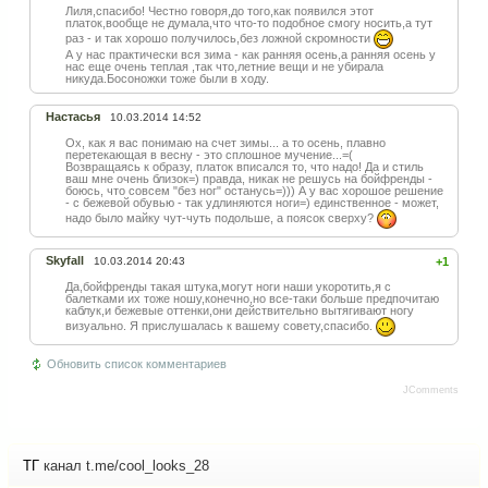
Лиля,спасибо! Честно говоря,до того,как появился этот
платок,вообще не думала,что что-то подобное смогу носить,а тут
раз - и так хорошо получилось,без ложной скромности
А у нас практически вся зима - как ранняя осень,а ранняя осень у
нас еще очень теплая ,так что,летние вещи и не убирала
никуда.Босоножки тоже были в ходу.
Настасья
10.03.2014 14:52
Ох, как я вас понимаю на счет зимы... а то осень, плавно
перетекающая в весну - это сплошное мучение...=(
Возвращаясь к образу, платок вписался то, что надо! Да и стиль
ваш мне очень близок=) правда, никак не решусь на бойфренды -
боюсь, что совсем "без ног" останусь=))) А у вас хорошое решение
- с бежевой обувью - так удлиняются ноги=) единственное - может,
надо было майку чут-чуть подольше, а поясок сверху?
Skyfall
10.03.2014 20:43
+1
Да,бойфренды такая штука,могут ноги наши укоротить,я с
балетками их тоже ношу,конечно,но все-таки больше предпочитаю
каблук,и бежевые оттенки,они действительно вытягивают ногу
визуально. Я прислушалась к вашему совету,спасибо.
Обновить список комментариев
JComments
ТГ
канал t.me/cool_looks_28