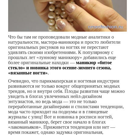
Что бы там не проповедовали модные аналитики о
натуральности, мастера-маникюра и просто любители
оригинальных рисунков на ногтях не перестают
удивлять своими изобретениями. К популярному с
прошлых лет «лунному маникюру» добавились еще
более оригинальные находки —
маникюр «битое
стекло» и новинка этого осенне-зимнего сезона,
«вязанные ногти»
.
Очевидно, что парикмахерская и ногтевая индустрии
развиваются не только вокруг общепринятых модных
трендов, но и внутри себя. Плоды развития чаще можно
увидеть в блогах увлеченных нейл-дизайном
энтузиастов, но ведь мода — это не только
переработанные дизайнерами и стилистами тенденции,
мода часто приходит на подиумы и в глянцевые
журналы с улиц! Вот и новинка в росписи ногтей,
вязанный маникюр, берет свое начало в блогах
«лакоманьяков». Приживется тенденция или нет —
время покажет, однако задумка оригинальная,