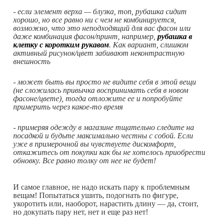
- если элемент верха — блузка, топ, рубашка сидит
хорошо, но все равно ни с чем не комбинируется,
возможно, что это неподходящий для вас фасон или
даже комбинация фасон/принт, например,
рубашка в
клетку с коротким рукавом
. Как вариант, слишком
активный рисунок/цвет забивают неконтрастную
внешность
- может быть вы просто не видите себя в этой вещи
(не сложилась привычка воспринимать себя в новом
фасоне/цвете), тогда отложите ее и попробуйте
примерить через какое-то время
- примеряя одежду в магазине тщательно следите на
посадкой и будьте максимально честны с собой. Если
уже в примерочной вы чувствуете дискомфорт,
откажитесь от покупки как бы не хотелось приобрести
обновку. Все равно толку от нее не будет!
И самое главное, не надо искать пару к проблемным
вещам! Попытаться ушить, подогнать по фигуре,
укоротить или, наоборот, нарастить длину — да, стоит,
но докупать пару нет, нет и еще раз нет!