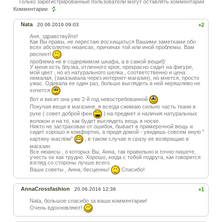
Только зарегистрированные пользователи могут оставлять комментарии
Комментарии
Nata
20.06.2016 09:03
+2
Аня, здравствуйте!
Как Вы правы, не перестаю восхищаться Вашими заметками обо
всех абсолютно нюансах, причинах той или иной проблемы. Вам
респект!
проблема не в содержимом шкафа, а в самой вещи![/
У меня есть блузка, отличного кроя, прекрасно сидит на фигуре,
мой цвет , но из натурального шелка , соответственно и цена
немалая, (заказывала через интернет-магазин), но мнется, просто
ужас. Одевала ее один раз, больше выглядеть в ней неряшливо не
хочется
Вот и висит она уже 2-й год невостребованной
Покупая вещи в магазине, я всегда сжимаю сильно часть ткани в
руке ( совет доброй феи
) на предмет и наличия натуральных
волокон и на то, как будет выглядеть вещь в носке.
Никто не застрахован от ошибок, бывает в примерочной вещь и
сидит хорошо и комфортно, а придя домой - увидишь совсем иную "
картину маслом"
, в таком случае я сразу ее возвращаю в
магазин.
Все нюансы , о которых Вы, Анна, так правильно и точно пишете,
учесть ох как трудно. Хорошо, когда с тобой подруга, как говорится
взгляд со стороны лучше всего.
Ваши советы , Анна, бесценны!
Спасибо!
AnnaCrossfashion
20.06.2016 12:36
+1
Nata, большое спасибо за ваши комментарии!
Очень вдохновляют!