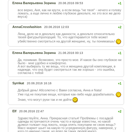
Елена Валерьевна Зорина
20.06.2016 09:53
+1
все верно, Аня, как ни крути, а если вещь "не твоя" - нечего и голову
ломать, а еще лично я люблю глубокое декольте, но это все же дело
вкуса)
AnnaCrossfashion
20.06.2016 12:03
+2
Лена, дело не в декольте как данности, а декольте относительно
твоей фигуры/пропорций. То, что идет/нравится тебе может
убийственно смотреться на другой женщине, ну, ты понимаешь!
Елена Валерьевна Зорина
21.06.2016 00:13
+1
Да, понимаю. Возможно, это просто мое. И какое бы оно глубокое ни
было - мне удобно и комфортно.
А вот выбирать ту же вещь, что и женщина другой комплекции, в
надежде, что она будет смотреться так же хорошо - это ошибка,
согласна с тобой
Syrrikat
20.06.2016 16:16
+1
Добрый день! Абсолютно с Вами согласна, Анна и Nata!
Уже год не покупаю вещи, которые как-либо надо дорабатывать.
Знаю, что могут руки так и не дойти
Elf
20.06.2016 22:47
+2
Здравствуйте, Анна. Прекрасная статья! Проблемы с посадкой
одежды встречаются очень часто и вроде известны, но какой
дьявол толкает под локоть, когда опять покупаем не свою вещь?
Масс-маркет шьет на какую-то усредненную фигуру, наверное, у
кого-то именно такая, но вряд ли таких людей много.