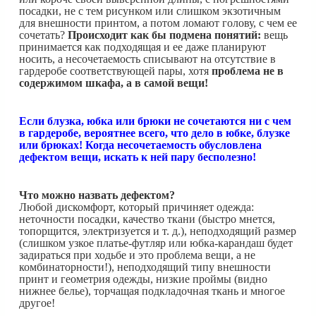
посадки, не с тем рисунком или слишком экзотичным
для внешности принтом, а потом ломают голову, с чем ее
сочетать?
Происходит как бы подмена понятий:
вещь
принимается как подходящая и ее даже планируют
носить, а несочетаемость списывают на отсутствие в
гардеробе соответствующей пары, хотя
проблема не в
содержимом шкафа, а в самой вещи!
Если блузка, юбка или брюки не сочетаются ни с чем
в гардеробе, вероятнее всего, что дело в юбке, блузке
или брюках! Когда несочетаемость обусловлена
дефектом вещи, искать к ней пару бесполезно!
Что можно назвать дефектом?
Любой дискомфорт, который причиняет одежда:
неточности посадки, качество ткани (быстро мнется,
топорщится, электризуется и т. д.), неподходящий размер
(слишком узкое платье-футляр или юбка-карандаш будет
задираться при ходьбе и это проблема вещи, а не
комбинаторности!), неподходящий типу внешности
принт и геометрия одежды, низкие проймы (видно
нижнее белье), торчащая подкладочная ткань и многое
другое!