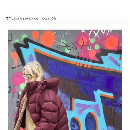
ТГ
канал t.me/cool_looks_28