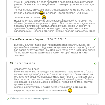
У меня, например, в числе проблем с посадкой фигурирует длина
рукава. Очень часто у вещей моего размера рукав коротковат для
меня.
Теперь я знаю, откуда взялась мода подворачивать и закатывать
рукава у всего и вся
Не только, чтобы показать изящные
запястья, ох не только
Недавно купила блузку из более высокой ценовой категории, чем
обычно (уж очень понравился принт). Вот где оказалась идеальная
посадка: в плечах как влитая, длина рукава, как по учебнику. Ни
одна моя блузка-рубашка так не сидит. Ношу ее с настоящим
наслаждением. Теперь хоть знаю, к какой посадке надо стремиться.
Елена Валерьевна Зорина
21.06.2016 00:15
+1
В любом случае, даже если предполагается закатать рукав, он
должен быть именно той длины как должно, в ином случае "уловка"
все равно будет заметна наметанному глазу, это я Вам гарантирую.
Точно также, как не застегивать жакет, которой маловат - это
заметно!
Elf
21.06.2016 17:58
+3
Здравствуйте, Елена!
Конечно, неточности посадки наметанному глазу заметны. Плохо
посаженная одежда "дешевит", но по молодости я была готова на
компромисс, лишь бы подошел стиль-цвет-фасон. Слишком долго
было искать тоже самое, но с подходящей длиной рукава. Сейчас
уже нашла несколько марок с хорошей посадкой по моей фигуре,
дороже, правда.
А раньше подтянутый к локтю рукав у трикотажа хоть как-то
выручал, ведь не всякий глаз - наметанный.
Обновить список комментариев
JComments