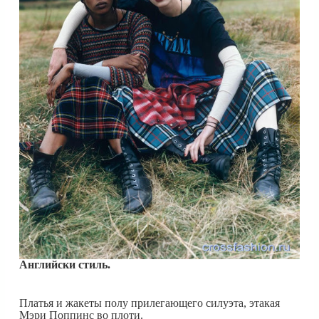
Английски стиль.
Платья и жакеты полу прилегающего силуэта, этакая
Мэри Поппинс во плоти.