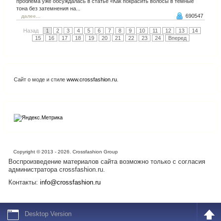
проблема уже обсуждалась в статье «Как покрасить волосы в темные
тона без затемнения на...
690547
далее...
Назад
1
2
3
4
5
6
7
8
9
10
11
12
13
14
15
16
17
18
19
20
21
22
23
24
Вперед
Сайт о моде и стиле
www.crossfashion.ru
.
Copyright © 2013 - 2026. Crossfashion Group
Воспроизведение материалов сайта возможно только с согласия
администратора crossfashion.ru.
Контакты:
info@crossfashion.ru
Desktop Version