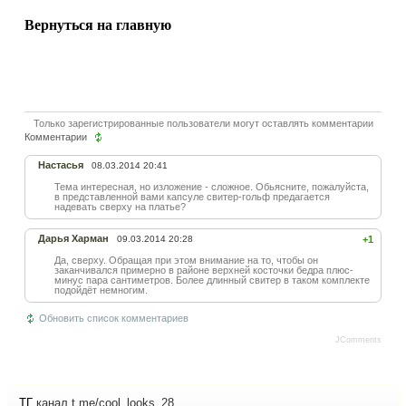
Вернуться на главную
Только зарегистрированные пользователи могут оставлять комментарии
Комментарии
Настасья
08.03.2014 20:41
Тема интересная, но изложение - сложное. Обьясните, пожалуйста,
в представленной вами капсуле свитер-гольф предагается
надевать сверху на платье?
Дарья Харман
09.03.2014 20:28
+1
Да, сверху. Обращая при этом внимание на то, чтобы он
заканчивался примерно в районе верхней косточки бедра плюс-
минус пара сантиметров. Более длинный свитер в таком комплекте
подойдёт немногим.
Обновить список комментариев
JComments
ТГ
канал t.me/cool_looks_28