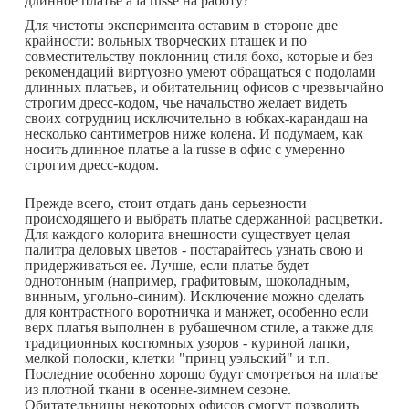
длинное платье a la russe на работу?
Для чистоты эксперимента оставим в стороне две
крайности: вольных творческих пташек и по
совместительству поклонниц стиля бохо, которые и без
рекомендаций виртуозно умеют обращаться с подолами
длинных платьев, и обитательниц офисов с чрезвычайно
строгим дресс-кодом, чье начальство желает видеть
своих сотрудниц исключительно в юбках-карандаш на
несколько сантиметров ниже колена. И подумаем, как
носить длинное платье a la russe в офис с умеренно
строгим дресс-кодом.
Прежде всего, стоит отдать дань серьезности
происходящего и выбрать платье сдержанной расцветки.
Для каждого колорита внешности существует целая
палитра деловых цветов - постарайтесь узнать свою и
придерживаться ее. Лучше, если платье будет
однотонным (например, графитовым, шоколадным,
винным, угольно-синим). Исключение можно сделать
для контрастного воротничка и манжет, особенно если
верх платья выполнен в рубашечном стиле, а также для
традиционных костюмных узоров - куриной лапки,
мелкой полоски, клетки "принц уэльский" и т.п.
Последние особенно хорошо будут смотреться на платье
из плотной ткани в осенне-зимнем сезоне.
Обитательницы некоторых офисов смогут позволить