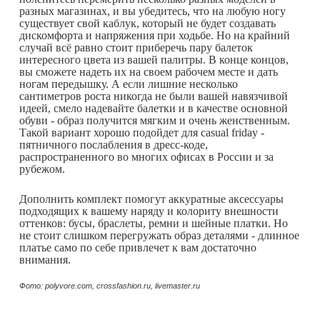
разных магазинах, и вы убедитесь, что на любую ногу
существует свой каблук, который не будет создавать
дискомфорта и напряжения при ходьбе. Но на крайний
случай всё равно стоит приберечь пару балеток
интересного цвета из вашей палитры. В конце концов,
вы сможете надеть их на своем рабочем месте и дать
ногам передышку. А если лишние несколько
сантиметров роста никогда не были вашей навязчивой
идеей, смело надевайте балетки и в качестве основной
обуви - образ получится мягким и очень женственным.
Такой вариант хорошо подойдет для casual friday -
пятничного послабления в дресс-коде,
распространенного во многих офисах в России и за
рубежом.
Дополнить комплект помогут аккуратные аксессуары
подходящих к вашему наряду и колориту внешности
оттенков: бусы, браслеты, ремни и шейные платки. Но
не стоит слишком перегружать образ деталями - длинное
платье само по себе привлечет к вам достаточно
внимания.
Фото: polyvore.com, crossfashion.ru, livemaster.ru