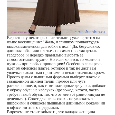
Вероятно, у некоторых читательниц уже вертится на
языке восклицание: "Жаль, я слишком полная/худая/
высокая/маленькая для юбки в пол!" Да, безусловно,
длинная юбка или платье - не самая простая деталь
гардероба, и нередко правильно выбрать ее
самостоятельно трудно. Но если хочется, то можно и
нужно - при любых пропорциях! Особенно если речь
идет об офисном платье, которое и так не даст вам
увлечься сложными принтами и неоднозначным кроем.
Просто дамы с пышными формами выберут платье с
завышенной линией талии, прямое или чуть
расклешенное, и, как и миниатюрные девушки, добавят
к образу обувь на каблуках (дресс-код, кстати, часто
требует такой обуви, так что от нее всё равно никуда не
денешься!). Совет для невысоких - не увлекаться
широкими и слишком пышными длинными юбками ни
в офисе, ни за его пределами.
Впрочем, не стоит забывать, что каждая женщина