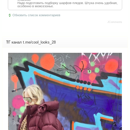
Надо подготовить подборку шарфов-пледов. Штука очень удобная,
особенно в межсезонье.
Обновить список комментариев
JComments
ТГ
канал t.me/cool_looks_28