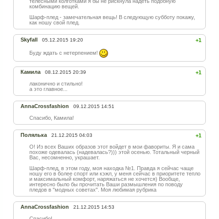
телесными колготками я бы не рискнула надеть подобную
комбинацию вещей.
Шарф-плед - замечательная вещь! В следующую субботу покажу,
как ношу свой плед.
Skyfall
05.12.2015 19:20
+1
Буду ждать с нетерпением!
Камила
08.12.2015 20:39
+1
лаконично и стильно!
а это главное...
AnnaCrossfashion
09.12.2015 14:51
Спасибо, Камила!
Полялька
21.12.2015 04:03
+1
О! Из всех Ваших образов этот войдет в мои фавориты. Я и сама
похоже одевалась (надевалась?))) этой осенью. Тотальный черный
Вас, несомненно, украшает.
Шарф-плед, в этом году, моя находка №1. Правда я сейчас чаще
ношу его в более спорт или кэжл, у меня сейчас в приоритете тепло
и максимальный комфорт, наряжаться не хочется) Вообще,
интересно было бы прочитать Ваши размышления по поводу
пледов в "модных советах". Моя любимая рубрика
AnnaCrossfashion
21.12.2015 14:53
Спасибо!