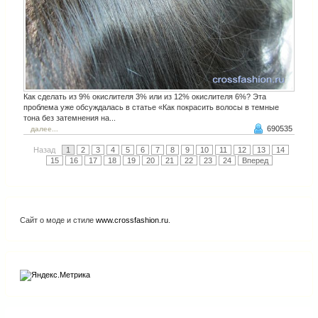
Как сделать из 9% окислителя 3% или из 12% окислителя 6%? Эта
проблема уже обсуждалась в статье «Как покрасить волосы в темные
тона без затемнения на...
690535
далее...
Назад
1
2
3
4
5
6
7
8
9
10
11
12
13
14
15
16
17
18
19
20
21
22
23
24
Вперед
Сайт о моде и стиле
www.crossfashion.ru
.