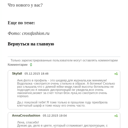
Что нового у вас?
Еще по теме:
Фото: crossfashion.ru
Вернуться на главную
Только зарегистрированные пользователи могут оставлять комментарии
Комментарии
Skyfall
05.12.2015 18:46
+1
Аня,фото в профиль - это шедевр,для журнала,как минимум!
Водолазка -смотрится очень стильно в образе. А ботинки! Сколько
раз слышала,что с длиной юбки миди,такой высоты ботильоны не
подходят,но я никаких диспропорций не увидела,все очень
лаконично,может за счет тотал блэк лука,но смотрится очень
хорошо.
Да,с покупкой тебя! Я тоже только в прошлом году приобрела
клетчатый шарф и тоже ношу его очень часто.
AnnaCrossfashion
05.12.2015 19:04
+1
Лена, спасибо!
Думаю да, дело в цвете, который сглаживает диспропорции, с