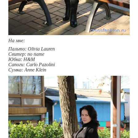
На мне:
Пальто: Olivia Lauren
Свитер: no name
Юбка: H&M
Сапоги: Carlo Pazolini
Сумка: Anne Klein