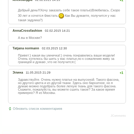
+1
Добрый день!!!Хочу заказать себе такое платье)Влюбилась..Ск
оро
30 лет и хочется блистать
Как Вы думаете, получится у нас
такая задумка?)
AnnaCrossfashion
02.02.2015 14:21
А вы в Москве?
Tatjana normann
02.03.2015 12:30
Привет:) какая вы умничка!:) очень понравились ваши модели!
Очень хотелось бы шить у вас платье,но к сожалению живу за
границей и думаю ,что не получится:(
Элина
11.05.2015 21:29
+1
Здравствуйте. Очень нужно платье на выпускной. Такого фасона,
но другого цвета и из другой ткани. Здесь оно бархатное, но я
думаю можно подобрать более легкую ткань для такого фасона.
Скажите, пожалуйста, вы можете сшить такое? За какое время
примерно? Я из Москвы.
Обновить список комментариев
JComments