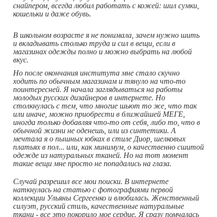
снайпером, всегда любил работать с кожей: шил сумки,
кошельки и даже обувь.
В школьном возрасте я не понимала, зачем нужно шить
и вкладывать столько труда и сил в вещи, если в
магазинах одежды полно и можно выбрать на любой
вкус.
Но после окончания института мне стало скучно
ходить по обычным магазинам и тянуло на что-то
поинтересней. Я начала заглядываться на работы
молодых русских дизайнеров в интернете. Но
столкнулась с тем, что многие шьют то же, что так
или иначе, можно приобрести в ближайшей МЕГЕ,
иногда только добавляя что-то от себя, либо то, что в
обычной жизни не оденешь, или из синтетики. А
мечтала я о пышных юбках в стиле Диор, шелковых
платьях в пол... или, как минимум, о качественно сшитой
одежде из натуральных тканей. Но на тот момент
такие вещи мне просто не попадались на глаза.
Случай разрешил все мои поиски. В интернете
наткнулась на статью с фотографиями первой
коллекции Ульяны Сергеенко и влюбилась. Женственный
силуэт, русский стиль, качественные натуральные
ткани - все это покорило мое сердце. Я сразу помчалась