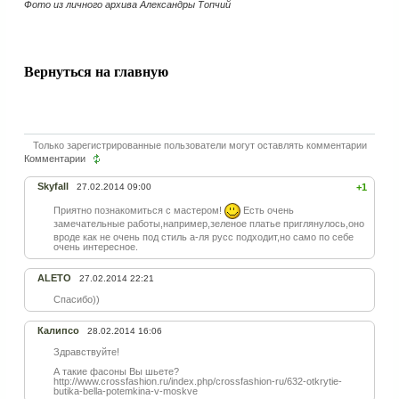
Фото из личного архива Александры Топчий
Вернуться на главную
Только зарегистрированные пользователи могут оставлять комментарии
Комментарии
Skyfall
27.02.2014 09:00
+1
Приятно познакомиться с мастером!
Есть очень
замечательные работы,например,зеле
ное платье приглянулось,оно
вроде как не очень под стиль а-ля русс подходит,но само по себе
очень интересное.
ALETO
27.02.2014 22:21
Спасибо))
Калипсо
28.02.2014 16:06
Здравствуйте!
А такие фасоны Вы шьете?
http://www.crossfashion.ru/index.php/crossfashion-ru/632-otkrytie-
butika-bella-potemkina-v-moskve