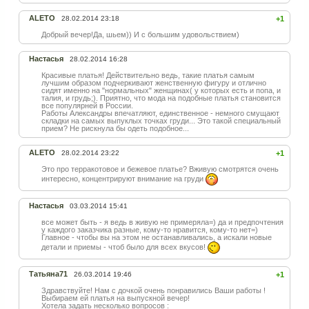
ALETO
28.02.2014 23:18
+1
Добрый вечер!Да, шьем)) И с большим удовольствием)
Настасья
28.02.2014 16:28
Красивые платья! Действительно ведь, такие платья самым
лучшим образом подчеркивают женственную фигуру и отлично
сидят именно на "нормальных" женщинах( у которых есть и попа, и
талия, и грудь;). Приятно, что мода на подобные платья становится
все популярней в России.
Работы Александры впечатляют, единственное - немного смущают
складки на самых выпуклых точках груди... Это такой специальный
прием? Не рискнула бы одеть подобное...
ALETO
28.02.2014 23:22
+1
Это про терракотовое и бежевое платье? Вживую смотрятся очень
интересно, концентрируют внимание на груди
Настасья
03.03.2014 15:41
все может быть - я ведь в живую не примеряла=) да и предпочтения
у каждого заказчика разные, кому-то нравится, кому-то нет=)
Главное - чтобы вы на этом не останавливались, а искали новые
детали и приемы - чтоб было для всех вкусов!
Татьяна71
26.03.2014 19:46
+1
Здравствуйте! Нам с дочкой очень понравились Ваши работы !
Выбираем ей платья на выпускной вечер!
Хотела задать несколько вопросов :