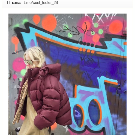
ТГ
канал t.me/cool_looks_28