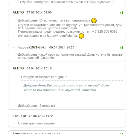
1) где Вы находитесь и в какое время можно к Вам подьехать?
ALETO
27.03.2014 08:00
+1
Добрый день! Счастлива, что вам понравилось
Студия находится в Москве по адресу: ул. Краснобогатырская, дом
6с1, здание бизнес центра Вилла Рива.
Перед выездом предупредите, позвонив по тел. + 7 925 706 6393
или напишите в вк http://vk.com/ishynia.
m.filippova1971@bk.r
09.04.2014 14:25
+1
Добрый день.Какой срок исполнения заказа? Дочь хотела бы платье
на выпускной. Спасибо.
ALETO
09.04.2014 15:16
Цитирую m.filippova1971@bk.r:
Добрый день.Какой срок исполнения заказа? Дочь
хотела бы платье на выпускной. Спасибо.
Добрый день! 2 недели:)
Елена78
25.09.2014 19:51
Очень красивые платья !
Александра
02.02.2015 14:13