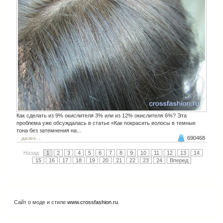
Как сделать из 9% окислителя 3% или из 12% окислителя 6%? Эта
проблема уже обсуждалась в статье «Как покрасить волосы в темные
тона без затемнения на...
690468
далее...
Назад
1
2
3
4
5
6
7
8
9
10
11
12
13
14
15
16
17
18
19
20
21
22
23
24
Вперед
Сайт о моде и стиле
www.crossfashion.ru
.