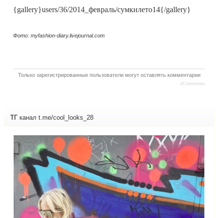
{gallery}users/36/2014_февраль/сумкилето14{/gallery}
Фото: myfashion-diary.livejournal.com
Только зарегистрированные пользователи могут оставлять комментарии
JComments
ТГ
канал t.me/cool_looks_28