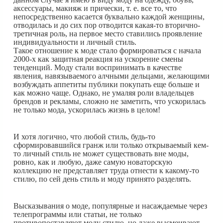
аксессуары, макияж и прически, т. е. все то, что
непосредственно касается буквально каждой женщины,
отводилась и до сих пор отводится какая-то вторично-
третичная роль, на первое место ставились проявление
индивидуальности и личный стиль.
Такое отношение к моде стало формироваться с начала
2000-х как защитная реакция на ускорение смены
тенденций. Моду стали воспринимать в качестве
явления, навязываемого алчными дельцами, желающими
возбуждать аппетиты публики покупать еще больше и
как можно чаще. Однако, не умаляя роли владельцев
брендов и рекламы, сложно не заметить, что ускорилась
не только мода, ускорилась жизнь в целом!
И хотя логично, что любой стиль, будь-то
сформировавшийся гранж или только открываемый кем-
то личный стиль не может существовать вне моды,
ровно, как и любую, даже самую новаторскую
коллекцию не представляет труда отнести к какому-то
стилю, по сей день стиль и моду принято разделять.
Высказывания о моде, популярные и насаждаемые через
телепрограммы или статьи, не только
противопоставляют моду стилю, но даже высмеивают