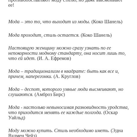
ее!
Мода – это то, что выходит из моды.
(Коко Шанель)
Мода проходит, стиль остается.
(Коко Шанель)
Настоящую женщину можно сразу узнать по ее
непокорности модному стандарту, она носит лишь то,
что ей идет.
(И. А. Ефремов)
Мода – традиционализм в квадрате: быть как все и,
причем, наперегонки.
(А. Круглов)
Мода – деспот, которого умные люди высмеивают, но
слушаются.
(Амброз Бирс)
Мода - настолько невыносимая разновидность уродства,
что приходится менять ее каждые полгода.
(Оскар
Уайльд)
Моду можно купить. Стиль необходимо иметь.
(Эдна
Вулмен Чейз)