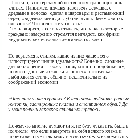
в Россию, в питерском общественном транспорте и на
улицах. Например, идущая навстречу девушка, с
дредами в волосах, одетая в шаровары и растаманский
берет, озадачила меня до глубины души. Зачем она так
одевается? Что хочет этим сказать?
Это нервирует, а если учитывать, что у нас некоторые
граждане намеренно стремятся выглядеть как фрики,
неудивительна всеобщая дерганность людей.
Но вернемся к стилям, какие из них чаще всего
иллюстрируют индивидуальность? Конечно, сложные
для воплощения — бохо, гранж, хиппи и подобные им,
но воссозданные из «лыка и шишек», потому как
выбираются стили, обычно, исключительно из
соображений экономии.
«Что там у нас в гранже? Клетчатые рубашки, рваные
колготки, застиранные платья и стоптанная обувь? Да
у меня полный гардероб стильных тряпок!»
Почему-то многие думают (и я, не буду лукавить, была в
их числе), что если навертеть на себя всякого хлама и
провозгласить «я так вижу и чувствую!», все сложится в