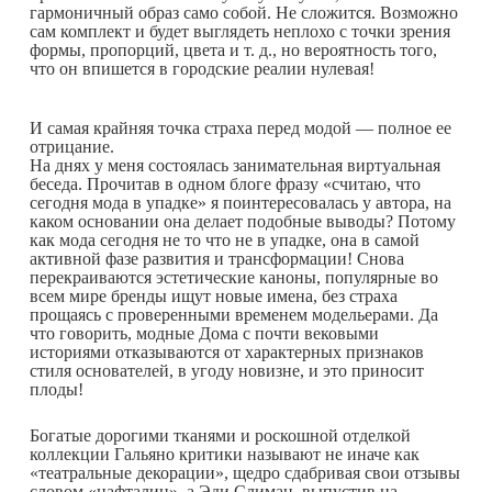
гармоничный образ само собой. Не сложится. Возможно
сам комплект и будет выглядеть неплохо с точки зрения
формы, пропорций, цвета и т. д., но вероятность того,
что он впишется в городские реалии нулевая!
И самая крайняя точка страха перед модой — полное ее
отрицание.
На днях у меня состоялась занимательная виртуальная
беседа. Прочитав в одном блоге фразу «считаю, что
сегодня мода в упадке» я поинтересовалась у автора, на
каком основании она делает подобные выводы? Потому
как мода сегодня не то что не в упадке, она в самой
активной фазе развития и трансформации! Снова
перекраиваются эстетические каноны, популярные во
всем мире бренды ищут новые имена, без страха
прощаясь с проверенными временем модельерами. Да
что говорить, модные Дома с почти вековыми
историями отказываются от характерных признаков
стиля основателей, в угоду новизне, и это приносит
плоды!
Богатые дорогими тканями и роскошной отделкой
коллекции Гальяно критики называют не иначе как
«театральные декорации», щедро сдабривая свои отзывы
словом «нафталин», а Эди Слиман, выпустив на