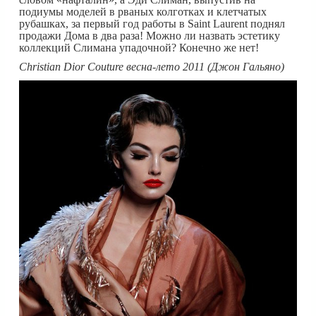
подиумы моделей в рваных колготках и клетчатых
рубашках, за первый год работы в Saint Laurent поднял
продажи Дома в два раза! Можно ли назвать эстетику
коллекций Слимана упадочной? Конечно же нет!
Christian Dior Couture весна-лето 2011 (Джон Гальяно)