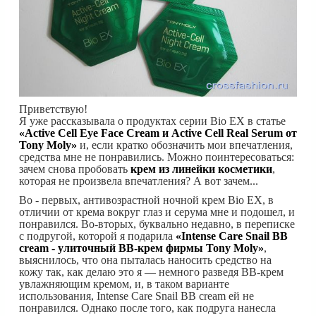
Приветствую!
Я уже рассказывала о продуктах серии Bio EX в статье
«Active Cell Eye Face Cream и Active Cell Real Serum от
Tony Moly»
и, если кратко обозначить мои впечатления,
средства мне не понравились. Можно поинтересоваться:
зачем снова пробовать
крем из линейки косметики
,
которая не произвела впечатления? А вот зачем...
Во - первых, антивозрастной ночной крем Bio EX, в
отличии от крема вокруг глаз и серума мне и подошел, и
понравился. Во-вторых, буквально недавно, в переписке
с подругой, которой я подарила
«Intense Care Snail BB
cream - улиточный ВВ-крем фирмы Tony Moly»
,
выяснилось, что она пыталась наносить средство на
кожу так, как делаю это я — немного разведя ВВ-крем
увлажняющим кремом, и, в таком варианте
использования, Intense Care Snail BB cream ей не
понравился. Однако после того, как подруга нанесла