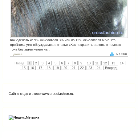
Как сделать из 9% окислителя 3% или из 12% окислителя 6%? Эта
проблема уже обсуждалась в статье «Как покрасить волосы в темные
тона без затемнения на...
690500
далее...
Назад
1
2
3
4
5
6
7
8
9
10
11
12
13
14
15
16
17
18
19
20
21
22
23
24
Вперед
Сайт о моде и стиле
www.crossfashion.ru
.