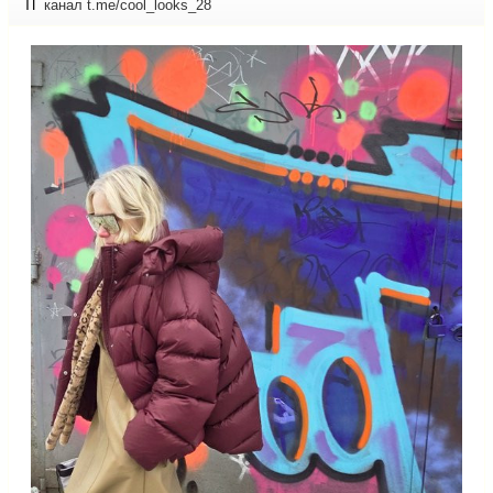
ТГ
канал t.me/cool_looks_28