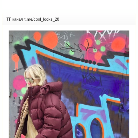
ТГ
канал t.me/cool_looks_28