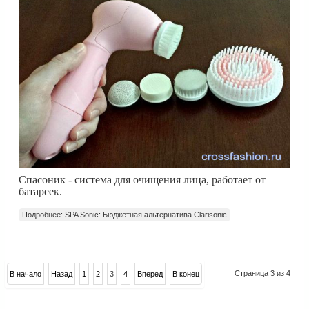
Спасоник - система для очищения лица, работает от
батареек.
Подробнее: SPA Sonic: Бюджетная альтернатива Сlarisonic
Страница 3 из 4
В начало
Назад
1
2
3
4
Вперед
В конец