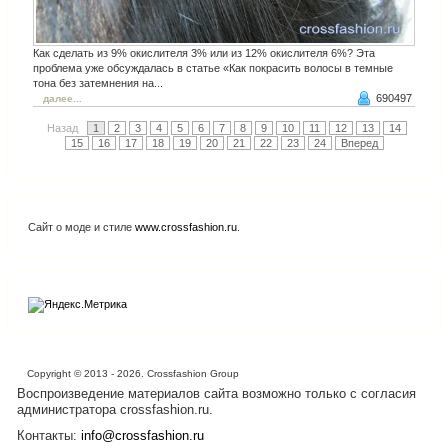
Как сделать из 9% окислителя 3% или из 12% окислителя 6%? Эта
проблема уже обсуждалась в статье «Как покрасить волосы в темные
тона без затемнения на...
690497
далее...
Назад
1
2
3
4
5
6
7
8
9
10
11
12
13
14
15
16
17
18
19
20
21
22
23
24
Вперед
Сайт о моде и стиле
www.crossfashion.ru
.
Copyright © 2013 - 2026. Crossfashion Group
Воспроизведение материалов сайта возможно только с согласия
администратора crossfashion.ru.
Контакты:
info@crossfashion.ru