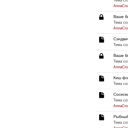
Тема соз
AnnaCro
Ваше б
Тема соз
AnnaCro
Сэндвич
Тема со
Ваше б
Тема соз
AnnaCro
Киш фо
Тема со
Сосиск
Тема соз
AnnaCro
Рыбный
Тема соз