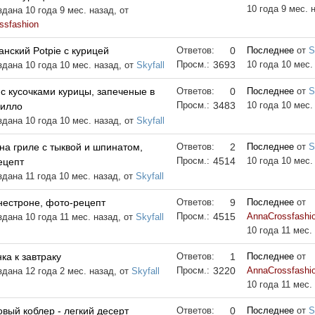
10 года 9 мес. 
дана 10 года 9 мес. назад, от
ssfashion
нский Potpie с курицей
Ответов:
0
Последнее
от
S
Просм.:
3693
10 года 10 мес.
здана 10 года 10 мес. назад, от
Skyfall
с кусочками курицы, запеченые в
Ответов:
0
Последнее
от
S
Просм.:
3483
10 года 10 мес.
филло
здана 10 года 10 мес. назад, от
Skyfall
на гриле с тыквой и шпинатом,
Ответов:
2
Последнее
от
S
Просм.:
4514
10 года 10 мес.
ецепт
здана 11 года 10 мес. назад, от
Skyfall
нестроне, фото-рецепт
Ответов:
9
Последнее
от
Просм.:
4515
AnnaCrossfashi
здана 10 года 11 мес. назад, от
Skyfall
10 года 11 мес.
ка к завтраку
Ответов:
1
Последнее
от
Просм.:
3220
AnnaCrossfashi
здана 12 года 2 мес. назад, от
Skyfall
10 года 11 мес.
вый коблер - легкий десерт
Ответов:
0
Последнее
от
S