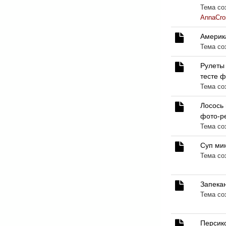
Тема соз
AnnaCro
Америка
Тема со
Рулеты 
тесте 
Тема со
Лосось 
фото-р
Тема со
Суп ми
Тема со
Запекан
Тема со
Персико