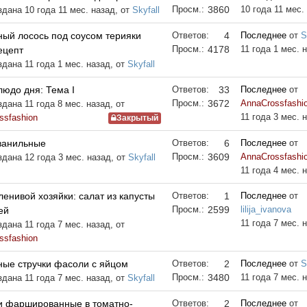
Просм.:
3860
10 года 11 мес.
здана 10 года 11 мес. назад, от
Skyfall
ный лосось под соусом терияки
Ответов:
4
Последнее
от
S
Просм.:
4178
11 года 1 мес. 
ецепт
здана 11 года 1 мес. назад, от
Skyfall
юдо дня: Тема I
Ответов:
33
Последнее
от
Просм.:
3672
AnnaCrossfashi
дана 11 года 8 мес. назад, от
11 года 3 мес. 
ssfashion
Закрытый
ванильные
Ответов:
6
Последнее
от
Просм.:
3609
AnnaCrossfashi
здана 12 года 3 мес. назад, от
Skyfall
11 года 4 мес. 
енивой хозяйки: салат из капусты
Ответов:
1
Последнее
от
Просм.:
2599
lilija_ivanova
ей
11 года 7 мес. 
дана 11 года 7 мес. назад, от
ssfashion
ные стручки фасоли с яйцом
Ответов:
2
Последнее
от
S
Просм.:
3480
11 года 7 мес. 
здана 11 года 7 мес. назад, от
Skyfall
и фаршированные в томатно-
Ответов:
2
Последнее
от