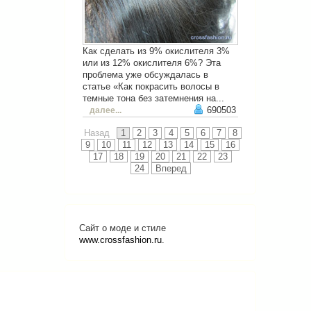
Как сделать из 9% окислителя 3%
или из 12% окислителя 6%? Эта
проблема уже обсуждалась в
статье «Как покрасить волосы в
темные тона без затемнения на...
690503
далее...
Назад
1
2
3
4
5
6
7
8
9
10
11
12
13
14
15
16
17
18
19
20
21
22
23
24
Вперед
Сайт о моде и стиле
www.crossfashion.ru
.