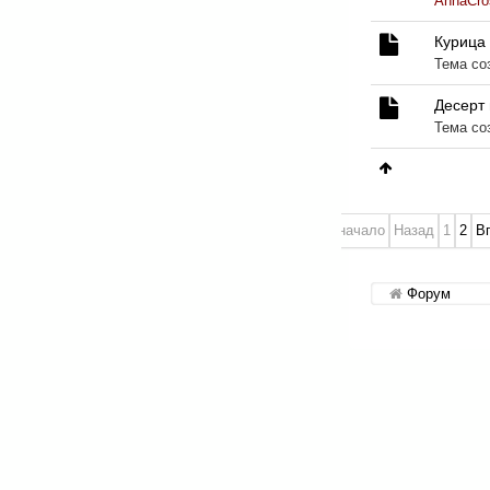
AnnaCro
Курица 
Тема со
Десерт 
Тема со
В начало
Назад
1
2
В
Форум