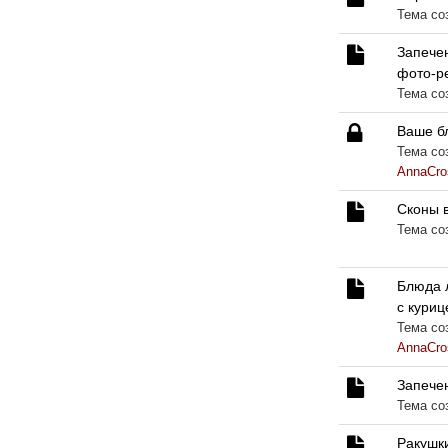
Тема со
Запече
фото-р
Тема со
Ваше бл
Тема соз
AnnaCro
Сконы 
Тема со
Блюда л
с куриц
Тема соз
AnnaCro
Запече
Тема со
Ракушк