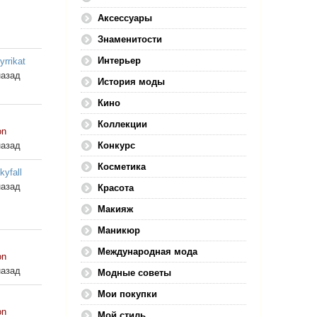
Аксессуары
Знаменитости
Интерьер
yrrikat
назад
История моды
Кино
Коллекции
on
назад
Конкурс
Косметика
kyfall
назад
Красота
Макияж
Маникюр
Международная мода
on
назад
Модные советы
Мои покупки
on
Мой стиль