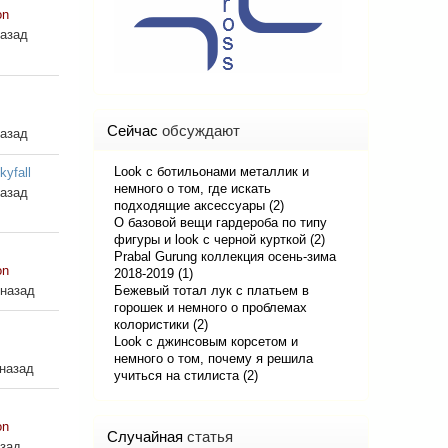
on
назад
Сейчас
обсуждают
назад
Look с ботильонами металлик и
kyfall
немного о том, где искать
назад
подходящие аксессуары (2)
О базовой вещи гардероба по типу
фигуры и look с черной курткой (2)
Prabal Gurung коллекция осень-зима
on
2018-2019 (1)
 назад
Бежевый тотал лук с платьем в
горошек и немного о проблемах
колористики (2)
Look с джинсовым корсетом и
немного о том, почему я решила
 назад
учиться на стилиста (2)
on
Случайная
статья
азад