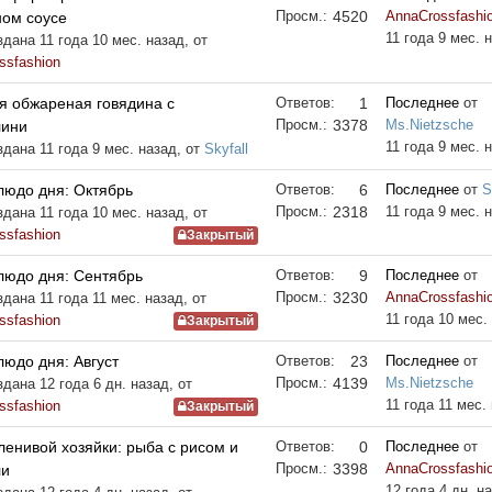
Просм.:
4520
AnnaCrossfashi
ном соусе
11 года 9 мес. 
дана 11 года 10 мес. назад, от
ssfashion
я обжареная говядина с
Ответов:
1
Последнее
от
Просм.:
3378
Ms.Nietzsche
лини
11 года 9 мес. 
здана 11 года 9 мес. назад, от
Skyfall
людо дня: Октябрь
Ответов:
6
Последнее
от
S
Просм.:
2318
11 года 9 мес. 
дана 11 года 10 мес. назад, от
ssfashion
Закрытый
людо дня: Сентябрь
Ответов:
9
Последнее
от
Просм.:
3230
AnnaCrossfashi
дана 11 года 11 мес. назад, от
11 года 10 мес.
ssfashion
Закрытый
юдо дня: Август
Ответов:
23
Последнее
от
Просм.:
4139
Ms.Nietzsche
дана 12 года 6 дн. назад, от
11 года 11 мес.
ssfashion
Закрытый
енивой хозяйки: рыба с рисом и
Ответов:
0
Последнее
от
Просм.:
3398
AnnaCrossfashi
ли
12 года 4 дн. н