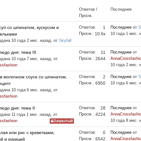
Ответов /
Последнее
Просм.
суп со шпинатом, кускусом и
Ответов:
1
Последнее
от
S
Просм.:
10.6к
10 года 1 мес. 
ельками
здана 10 года 2 мес. назад, от
Skyfall
юдо дня: тема III
Ответов:
11
Последнее
от
Просм.:
2644
AnnaCrossfashi
дана 10 года 7 мес. назад, от
10 года 2 мес. 
ssfashion
 в молочном соусе со шпинатом,
Ответов:
2
Последнее
от
S
Просм.:
6950
10 года 6 мес. 
ецепт
дана 10 года 6 мес. назад, от
ssfashion
юдо дня: тема II
Ответов:
28
Последнее
от
Просм.:
4224
AnnaCrossfashi
дана 11 года 1 мес. назад, от
10 года 8 мес. 
ssfashion
Закрытый
ая или рис с креветками,
Ответов:
0
Последнее
от
Просм.:
6542
AnnaCrossfashi
й и курицей