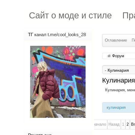
Сайт о моде и стиле
Пр
ТГ
канал t.me/cool_looks_28
Оглавление
П
Форум
Кулинария
Кулинария, мен
кулинария
В начало
Назад
1
2
В