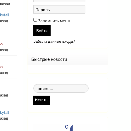
 назад
kyfall
Запомнить меня
назад
Войти
Забыли данные входа?
on
назад
Быстрые
новости
on
назад
Поиск
по
назад
сайту
Искать!
kyfall
назад