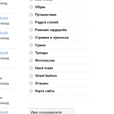
назад
Обувь
Путешествия
kyfall
Радуга стилей
 назад
Ревизия гардероба
kyfall
Стрижки и прически
 назад
Сумки
Тренды
kyfall
 назад
Фотосессии
Hand made
Street fashion
on
 назад
Отзывы
Карта сайта
on
 назад
kyfall