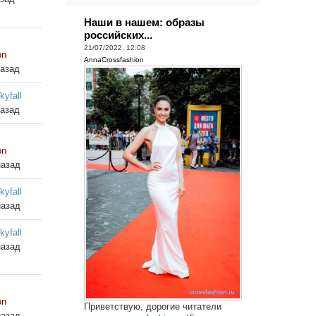
Наши в нашем: образы
российских...
21/07/2022, 12:08
on
AnnaCrossfashion
назад
kyfall
назад
on
назад
kyfall
назад
kyfall
назад
on
Приветствую, дорогие читатели
назад