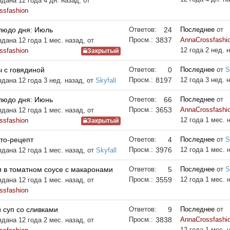
дана 12 года 4 дн. назад, от
ssfashion
людо дня: Июль
Ответов:
24
Последнее
от
Просм.:
3837
AnnaCrossfashi
дана 12 года 1 мес. назад, от
12 года 2 нед. 
ssfashion
Закрытый
 с говядиной
Ответов:
0
Последнее
от
S
Просм.:
8197
12 года 3 нед. 
здана 12 года 3 нед. назад, от
Skyfall
людо дня: Июнь
Ответов:
66
Последнее
от
Просм.:
3653
AnnaCrossfashi
дана 12 года 1 мес. назад, от
12 года 1 мес. 
ssfashion
Закрытый
то-рецепт
Ответов:
4
Последнее
от
S
Просм.:
3976
12 года 1 мес. 
здана 12 года 1 мес. назад, от
Skyfall
и в томатном соусе с макаронами
Ответов:
5
Последнее
от
S
Просм.:
3559
12 года 1 мес. 
дана 12 года 1 мес. назад, от
ssfashion
 суп со сливками
Ответов:
9
Последнее
от
Просм.:
3838
AnnaCrossfashi
дана 12 года 2 мес. назад, от
12 года 1 мес. 