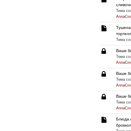
сливоч
Тема соз
AnnaCro
Тушена
тортел
Тема со
Ваше б
Тема соз
AnnaCro
Ваше б
Тема соз
AnnaCro
Ваше бл
Тема соз
AnnaCro
Блюда л
брокко