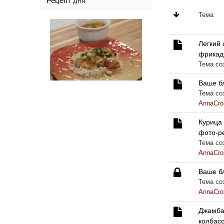
Рецепт
дня
Тема
Легкий 
фрикад
Тема со
Ваше бл
Тема соз
AnnaCro
Курица
фото-р
Тема соз
AnnaCro
Ваше бл
Тема соз
AnnaCro
Джамбал
колбасо