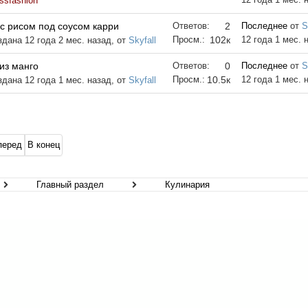
ssfashion
с рисом под соусом карри
Ответов:
2
Последнее
от
S
Просм.:
102к
12 года 1 мес. 
здана 12 года 2 мес. назад, от
Skyfall
из манго
Ответов:
0
Последнее
от
S
Просм.:
10.5к
12 года 1 мес. 
здана 12 года 1 мес. назад, от
Skyfall
перед
В конец
Главный раздел
Кулинария