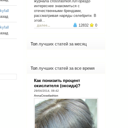
журнала crossfashion.ru!Гораздо
интереснее знакомиться с
kyfall
отечественными брендами,
рассматривая наряды селебрити. В
назад
этой...
12832
0
далее...
kyfall
назад
Топ
лучших статей за месяц
Топ
лучших статей за все время
Как понизить процент
окислителя (оксида)?
29/04/2014, 08:42
AnnaCrossfashion